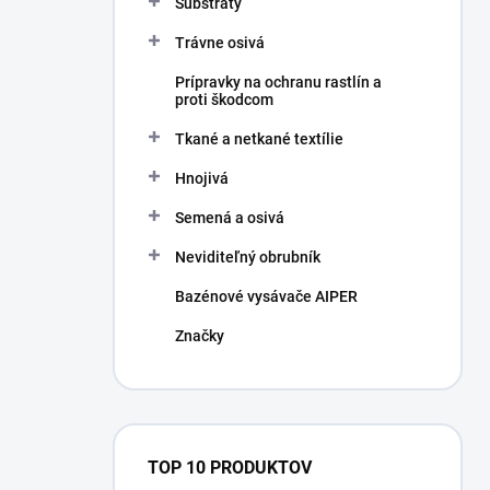
Substráty
Trávne osivá
Prípravky na ochranu rastlín a
proti škodcom
Tkané a netkané textílie
Hnojivá
Semená a osivá
Neviditeľný obrubník
Bazénové vysávače AIPER
Značky
TOP 10 PRODUKTOV