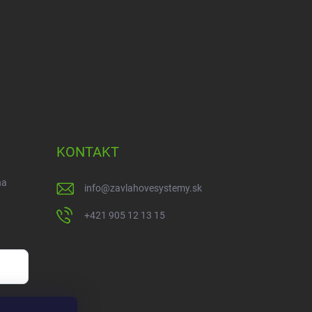
KONTAKT
na
info
@
zavlahovesystemy.sk
+421 905 12 13 15