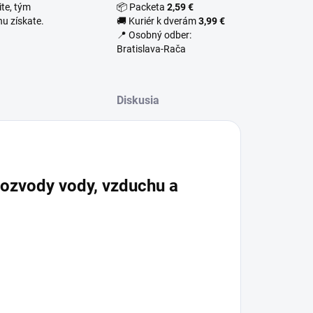
te, tým
📦 Packeta
2,59 €
u získate.
🚚 Kuriér k dverám
3,99 €
📍 Osobný odber:
Bratislava-Rača
Diskusia
rozvody vody, vzduchu a