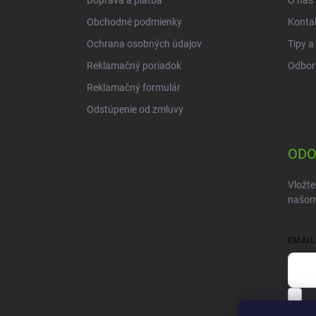
Doprava a platba
O nás
e
Obchodné podmienky
Konta
Ochrana osobných údajov
Tipy a
Reklamačný poriadok
Odbor
Reklamačný formulár
Odstúpenie od zmluvy
ODO
Vložte
našom
EMAIL
V