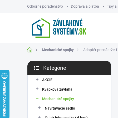
Prejsť
Odborné poradenstvo
Doprava a platba
Tipy a
na
obsah
ZNAČKY
Domov
Mechanické spojky
Adaptér pre nádrže 1
B
Kategórie
o
Preskočiť
č
kategórie
n
AKCIE
ý
Kvapková závlaha
p
a
Mechanické spojky
n
Navŕtavacie sedlo
e
l
Quick joint spojky ( 6 bar )