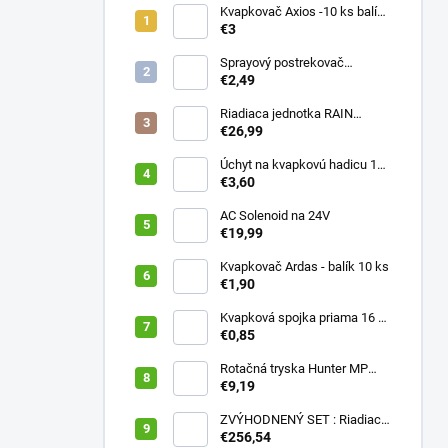
Kvapkovač Axios -10 ks balík,
prietok 4 l/h, regulácia tlaku
€3
Sprayový postrekovač
HUNTER Pro Spray 04
€2,49
Riadiaca jednotka RAIN
PRESSURE ZERO
€26,99
Úchyt na kvapkovú hadicu 16-
20 mm ČIERNY (balík 20 ks)
€3,60
AC Solenoid na 24V
€19,99
Kvapkovač Ardas - balík 10 ks
€1,90
Kvapková spojka priama 16 x
16 (balík 10 ks)
€0,85
Rotačná tryska Hunter MP
2000 90
€9,19
ZVÝHODNENÝ SET : Riadiaca
jednotka X2 401E + WAND
€256,54