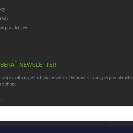
kty
 rady
né poradenstvo
BERAŤ NEWSLETTER
 svoj e-mail a my Vám budeme zasielať informácie o nových produktoch 
 e-shope.
ložením e-mailu súhlasíte s
podmienkami ochrany osobných údajov