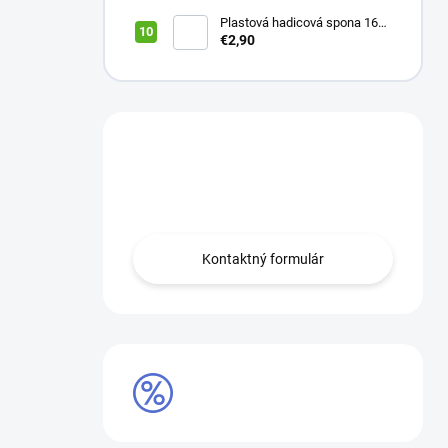
wifi modul
Plastová hadicová spona 16
mm (balík 10 ks)
€2,90
Máte otázku?
Obráťte sa na nás.
Kontaktný formulár
AKCIE