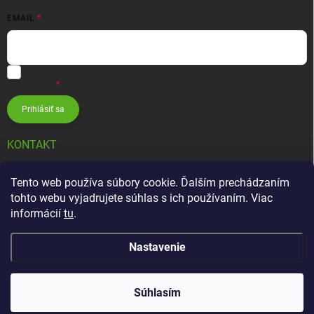
EMAIL
Vložením e-mailu súhlasíte s
podmienkami ochrany osobných
údajov
Prihlásiť sa
KONTAKT
info
@
zavlahovesystemy.sk
Tento web používa súbory cookie. Ďalším prechádzaním
tohto webu vyjadrujete súhlas s ich používaním. Viac
+421 905 12 13 15
informácií
tu
.
Nastavenie
Copyright 2026
Závlahové systémy HUNTER
. Všetky práva vyhradené.
Súhlasím
Vytvoril Shoptet