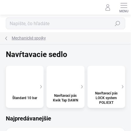
Prejsť
na
obsah
Hľadať
Mechanické spojky
Navŕtavacie sedlo
Navŕtavací pás
Navŕtavací pás
Štandard 10 bar
LOCK system
Kwik Tap DAWN
POLIEXT
Najpredávanejšie