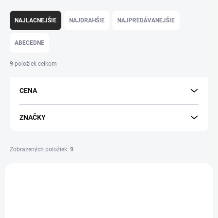
R
a
NAJLACNEJŠIE
NAJDRAHŠIE
NAJPREDÁVANEJŠIE
d
e
ABECEDNE
n
i
9
položiek celkom
e
p
CENA
r
o
d
ZNAČKY
u
k
t
Zobrazených položiek:
9
o
V
v
ý
p
i
s