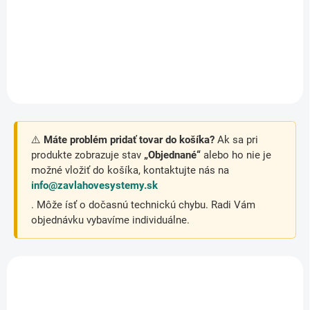
Navŕtavacie sedlo na hlavné
Navŕtavacie sedlo na hlavné
potrubie 40 x 1“
potrubie 40 x 3/4“
⚠️
Máte problém pridať tovar do košíka?
Ak sa pri
produkte zobrazuje stav
„Objednané“
alebo ho nie je
možné vložiť do košíka, kontaktujte nás na
info@zavlahovesystemy.sk
. Môže ísť o dočasnú technickú chybu. Radi Vám
objednávku vybavíme individuálne.