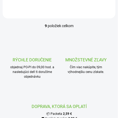
9
položiek celkom
O
v
l
á
d
a
c
RÝCHLE DORUČENIE
MNOŽSTEVNÉ ZĽAVY
i
objednaj PO-PI do 09,00 hod. a
e
Čím viac nakúpite, tým
nasledujúci deň ti doručíme
výhodnejšiu cenu získate.
p
objednávku
r
v
k
y
v
ý
DOPRAVA, KTORÁ SA OPLATÍ
p
i
📦 Packeta
2,59 €