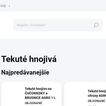
 rady
Hľadať
Tekuté hnojivá
Najpredávanejšie
Tekuté hnojivo na
Tekuté hnoj
ČUČORIEDKY a
citrusy AGRO
BRUSNICE AGRO 1 L
OBJEDNANÉ
OBJEDNANÉ