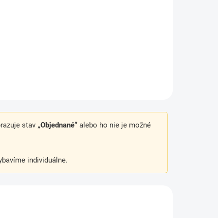
Kvapalné hnojivo AGRO
ivo na
určené na všetky odrody jahôd
pestovaných vo voľnej pôde aj
né
v nádobách. Podporuje zdravý
hnuté
rast, bohaté nasadenie kvetov,
maximálnu tvorbu aj
ž ide o
dozrievanie...
brazuje stav
„Objednané“
alebo ho nie je možné
bavíme individuálne.