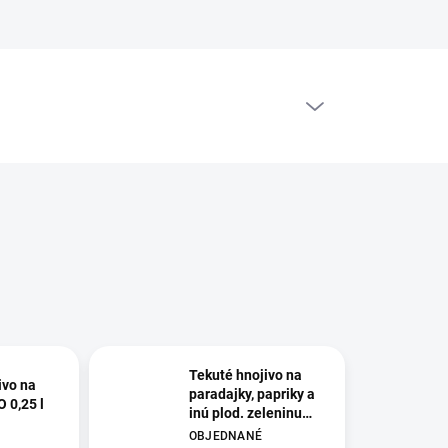
PRÁZDNY KOŠÍK
NÁKUPNÝ
KOŠÍK
Tekuté hnojivo na
ivo na
paradajky, papriky a
 0,25 l
inú plod. zeleninu
AGRO 1 L
OBJEDNANÉ