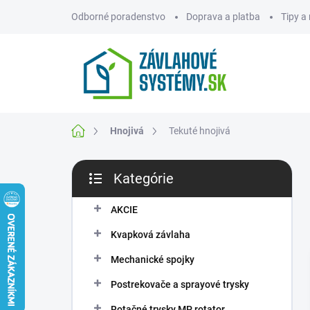
Prejsť
Odborné poradenstvo
Doprava a platba
Tipy a
na
obsah
ZNAČKY
Domov
Hnojivá
Tekuté hnojivá
B
Kategórie
o
Preskočiť
č
kategórie
n
AKCIE
ý
Kvapková závlaha
p
a
Mechanické spojky
n
Postrekovače a sprayové trysky
e
l
Rotačné trysky MP rotator