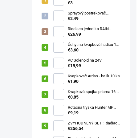
prietok 4 l/h, regulácia tlaku
€3
Sprayový postrekovač
HUNTER Pro Spray 04
€2,49
Riadiaca jednotka RAIN
PRESSURE ZERO
€26,99
Úchyt na kvapkovú hadicu 16-
20 mm ČIERNY (balík 20 ks)
€3,60
AC Solenoid na 24V
€19,99
Kvapkovač Ardas - balík 10 ks
€1,90
Kvapková spojka priama 16 x
16 (balík 10 ks)
€0,85
Rotačná tryska Hunter MP
2000 90
€9,19
ZVÝHODNENÝ SET : Riadiaca
jednotka X2 401E + WAND
€256,54
wifi modul