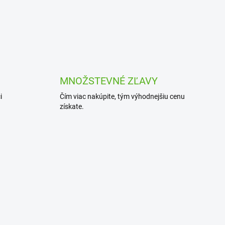
v
ý
p
i
s
u
MNOŽSTEVNÉ ZĽAVY
i
Čím viac nakúpite, tým výhodnejšiu cenu
získate.