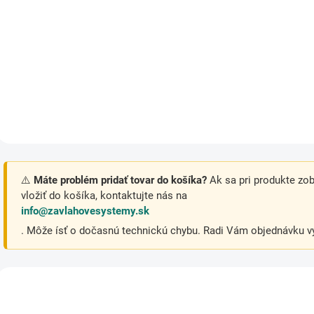
Tekuté jesenné hnojivo s
nízkym obsahom dusíka a
Agro CS Kvapalné hnoj
vysokým obsahom draslíka
okrasné dreviny je
ukončí bujný rast rastlín a
koncentrované kvapal
zaistí im vyzrievanie pletív
minerálne hnojivo navr
pred zimou. Rastliny budú mať
špeciálne pre výživu
zdravý...
okrasných drevín – či u
solitérne stromy, živé...
⚠️
Máte problém pridať tovar do košíka?
Ak sa pri produkte zo
vložiť do košíka, kontaktujte nás na
info@zavlahovesystemy.sk
. Môže ísť o dočasnú technickú chybu. Radi Vám objednávku vy
TIP