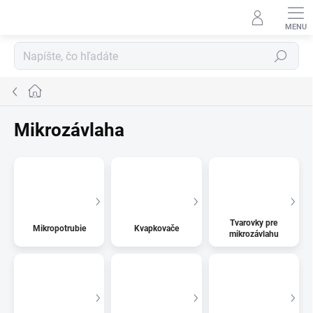
Prejsť
na
obsah
Hľadať
Domov
Mikrozávlaha
Tvarovky pre
Mikropotrubie
Kvapkovače
mikrozávlahu