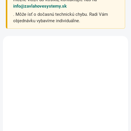
info@zavlahovesystemy.sk
. Môže ísť o dočasnú technickú chybu. Radi Vám
objednávku vybavíme individuálne.
OBJEDNANÉ
OBJEDNANÉ
Úchyt mikropotrubia 3
Kvapkovač Hydra,
- 4 - 5 - 6 - 7 mm,
prietok 2 l/h
15cm
€0,12