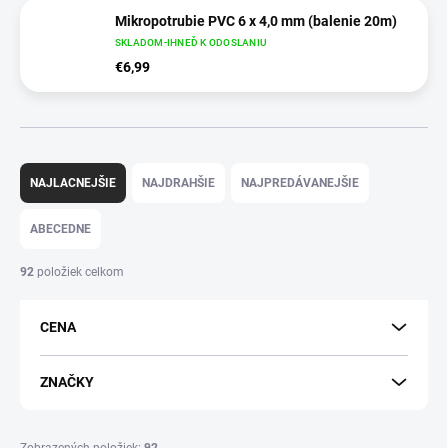
Mikropotrubie PVC 6 x 4,0 mm (balenie 20m)
SKLADOM-IHNEĎ K ODOSLANIU
€6,99
R
a
NAJLACNEJŠIE
NAJDRAHŠIE
NAJPREDÁVANEJŠIE
d
e
ABECEDNE
n
i
92
položiek celkom
e
p
CENA
r
o
d
ZNAČKY
u
k
t