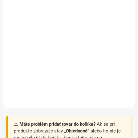
OBJEDNANÉ
OBJEDNANÉ
Diffuser pre
Mini „T“ pre
kvapkovače Axios,
mikrozávlahu 4 x 4 x 4
Nestos, Agra
mm
€0,10
€0,10
Detail
Detail
Diffuser pre kvapkovače
Mini „T“ pre mikrozávlahu 4 x
Axios, Nestos, Agra
4 x 4 mm pre spájanie
mikropotrubí PVC a PP o
priemeru 4mm
⚠️
Máte problém pridať tovar do košíka?
Ak sa pri
produkte zobrazuje stav
„Objednané“
alebo ho nie je
možné vložiť do košíka, kontaktujte nás na