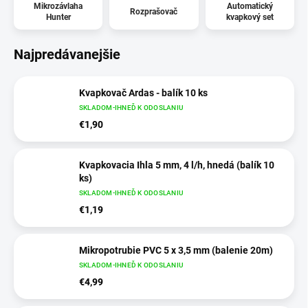
Mikrozávlaha
Automatický
Rozprašovač
Hunter
kvapkový set
Najpredávanejšie
Kvapkovač Ardas - balík 10 ks
SKLADOM-IHNEĎ K ODOSLANIU
€1,90
Kvapkovacia Ihla 5 mm, 4 l/h, hnedá (balík 10
ks)
SKLADOM-IHNEĎ K ODOSLANIU
€1,19
Mikropotrubie PVC 5 x 3,5 mm (balenie 20m)
SKLADOM-IHNEĎ K ODOSLANIU
€4,99