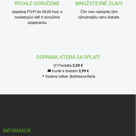
r
RÝCHLE DORUČENIE
MNOŽSTEVNÉ ZĽAVY
n
v
i
objednaj PO-PI do 09,00 hod. a
Čím viac nakúpite, tým
k
nasledujúci deň ti doručíme
výhodnejšiu cenu získate.
e
y
objednávku
v
ý
p
i
s
u
DOPRAVA, KTORÁ SA OPLATÍ
📦 Packeta
2,59 €
🚚 Kuriér k dverám
3,99 €
📍 Osobný odber: Bratislava-Rača
Z
á
p
ä
t
i
INFORMÁCIE