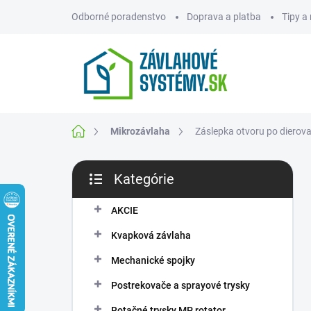
Prejsť
Odborné poradenstvo
Doprava a platba
Tipy a
na
obsah
ZNAČKY
Domov
Mikrozávlaha
Záslepka otvoru po dierova
B
Kategórie
o
Preskočiť
č
kategórie
n
AKCIE
ý
Kvapková závlaha
p
a
Mechanické spojky
n
Postrekovače a sprayové trysky
e
l
Rotačné trysky MP rotator