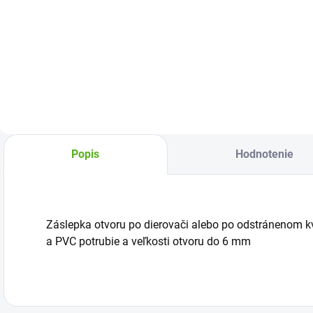
Potrubie 16 x 1,35
Ú
Kvapkovač Ardas,
mm, váha 0,060
h
prietok 0-70 l/h,
kg/m'. Vhodné pre
u
dáždnikové aj
rozvody vody v
k
kvapkové
závlahových
a
zavlažovanie,
systémoch.
h
napojenie 2
Dodáva sa v
r
sposobmi - priamo
kotúčoch
z
do potrubia alebo
p
na mikropotrubie -
Popis
Hodnotenie
:
postup napojenia
nižšie v popise ....
Záslepka otvoru po dierovači alebo po odstránenom kv
a PVC potrubie a veľkosti otvoru do 6 mm