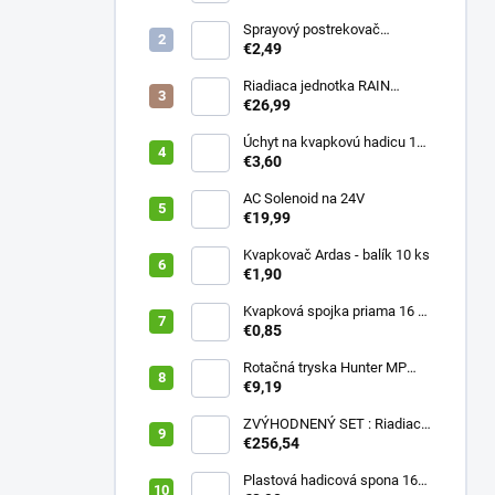
Sprayový postrekovač
HUNTER Pro Spray 04
€2,49
Riadiaca jednotka RAIN
PRESSURE ZERO
€26,99
Úchyt na kvapkovú hadicu 16-
20 mm ČIERNY (balík 20 ks)
€3,60
AC Solenoid na 24V
€19,99
Kvapkovač Ardas - balík 10 ks
€1,90
Kvapková spojka priama 16 x
16 (balík 10 ks)
€0,85
Rotačná tryska Hunter MP
2000 90
€9,19
ZVÝHODNENÝ SET : Riadiaca
jednotka X2 401E + WAND
€256,54
wifi modul
Plastová hadicová spona 16