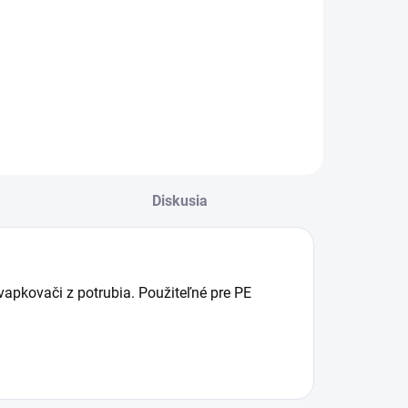
vytváranie otvorov
chyt na kvapkovú
s priemerom 4 mm
adicu, slúži na
v PE a PVC
chytenie
potrubiach, vhodný
vapkovej alebo
na montáž
kejkoľvek inej
kvapkovačov alebo
adice v záhone v
rozdeľovačov v
ozmere 16-20 mm,
zavlažovacích
abraňuje jej
systémoch.
osúvaniu. Balenie
Diskusia
Kompatibilný s...
 20 ks úchytov
apkovači z potrubia. Použiteľné pre PE