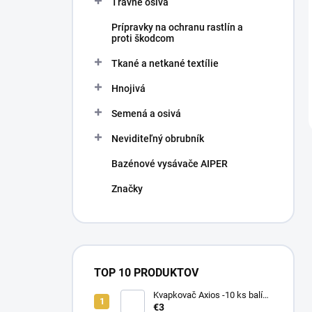
Trávne osivá
Prípravky na ochranu rastlín a
proti škodcom
Tkané a netkané textílie
Hnojivá
Semená a osivá
Neviditeľný obrubník
Bazénové vysávače AIPER
Značky
TOP 10 PRODUKTOV
Kvapkovač Axios -10 ks balík,
prietok 4 l/h, regulácia tlaku
€3