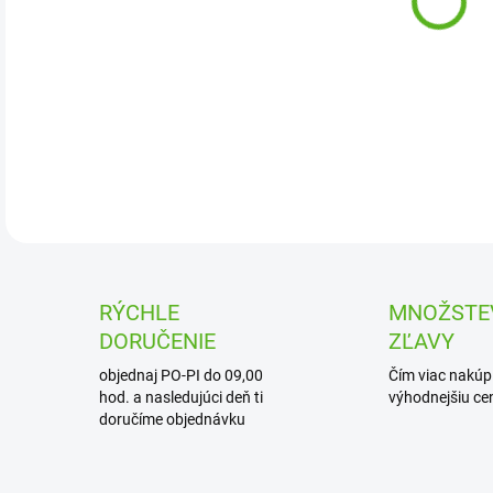
DETA
RÝCHLE
MNOŽSTE
DORUČENIE
ZĽAVY
objednaj PO-PI do 09,00
Čím viac nakúpi
hod. a nasledujúci deň ti
výhodnejšiu cen
doručíme objednávku