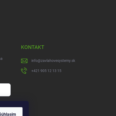
KONTAKT
na
info
@
zavlahovesystemy.sk
+421 905 12 13 15
Súhlasím