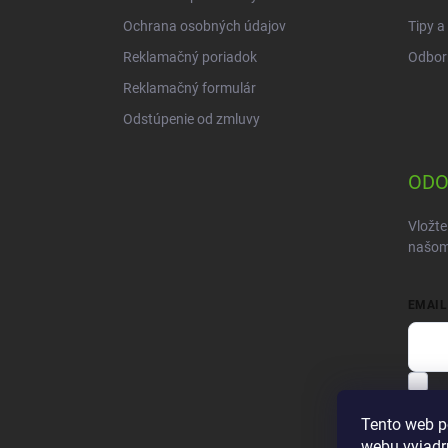
Ochrana osobných údajov
Tipy a
Reklamačný poriadok
Odbor
Reklamačný formulár
Odstúpenie od zmluvy
ODO
Vložte
našom
EMAIL
V
Pri
Tento web p
webu vyjadru