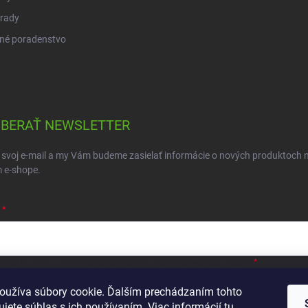
 rady
né poradenstvo
BERAŤ NEWSLETTER
 svoj e-mail a my Vám budeme zasielať informácie o nových produktoch 
 e-shope.
ložením e-mailu súhlasíte s
podmienkami ochrany osobných údajov
hlásiť sa
oužíva súbory cookie. Ďalším prechádzaním tohto
jete súhlas s ich používaním. Viac informácií
tu
.