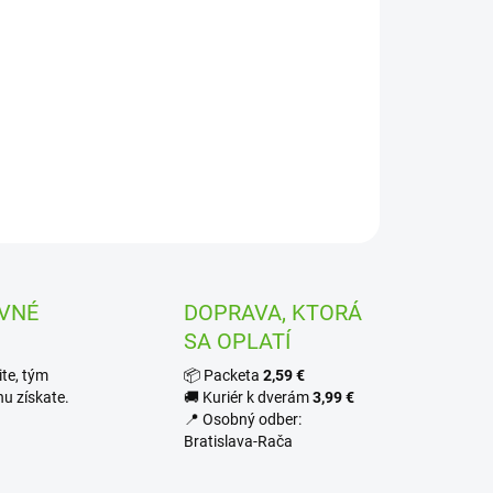
ILNÉ INFORMÁCIE
OPÝTAŤ SA
STRÁŽIŤ
VNÉ
DOPRAVA, KTORÁ
SA OPLATÍ
te, tým
📦 Packeta
2,59 €
u získate.
🚚 Kuriér k dverám
3,99 €
📍 Osobný odber:
Bratislava-Rača