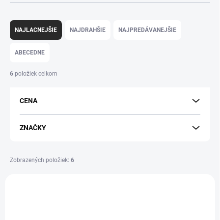
R
a
NAJLACNEJŠIE
NAJDRAHŠIE
NAJPREDÁVANEJŠIE
d
e
ABECEDNE
n
i
6
položiek celkom
e
p
CENA
r
o
d
ZNAČKY
u
k
t
Zobrazených položiek:
6
o
V
v
ý
p
i