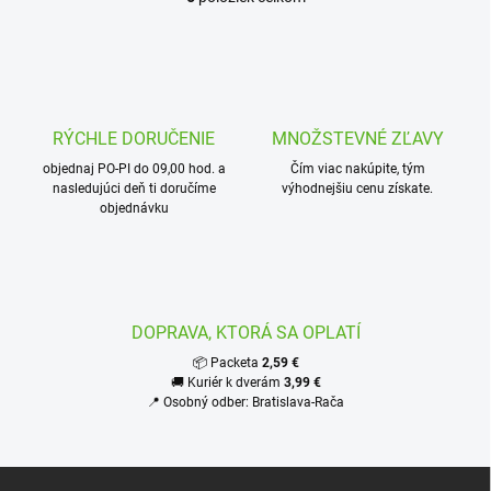
O
v
l
á
d
a
c
RÝCHLE DORUČENIE
MNOŽSTEVNÉ ZĽAVY
i
objednaj PO-PI do 09,00 hod. a
e
Čím viac nakúpite, tým
nasledujúci deň ti doručíme
výhodnejšiu cenu získate.
p
objednávku
r
v
k
y
v
ý
DOPRAVA, KTORÁ SA OPLATÍ
p
i
📦 Packeta
2,59 €
s
🚚 Kuriér k dverám
3,99 €
u
📍 Osobný odber: Bratislava-Rača
Z