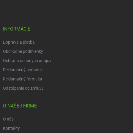
á
p
ä
t
i
INFORMÁCIE
e
Doprava a platba
Obchodné podmienky
Ochrana osobných údajov
Reklamačný poriadok
Reklamačný formulár
Odstúpenie od zmluvy
O NAŠEJ FIRME
O nás
Kontakty