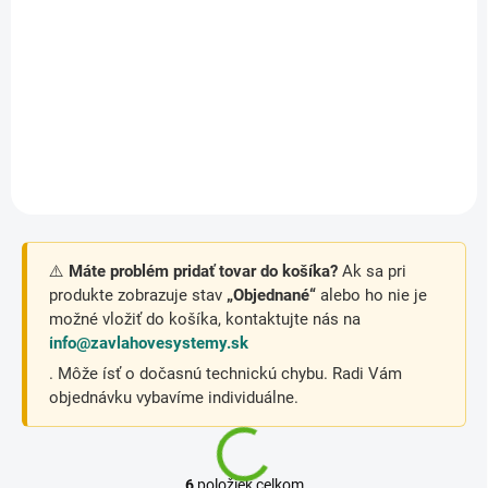
Detail
Detail
Výsuv 8 cm, pripojenie 11/2“
Výsuv 8 cm, pripojenie 11/2“
ACME, dostrek 26,8 m, 5,5
ACME, dostrek 24,7 m, 5,5
baru, plný kruh
baru, nastaviteľná výseč
⚠️
Máte problém pridať tovar do košíka?
Ak sa pri
produkte zobrazuje stav
„Objednané“
alebo ho nie je
možné vložiť do košíka, kontaktujte nás na
info@zavlahovesystemy.sk
. Môže ísť o dočasnú technickú chybu. Radi Vám
objednávku vybavíme individuálne.
6
položiek celkom