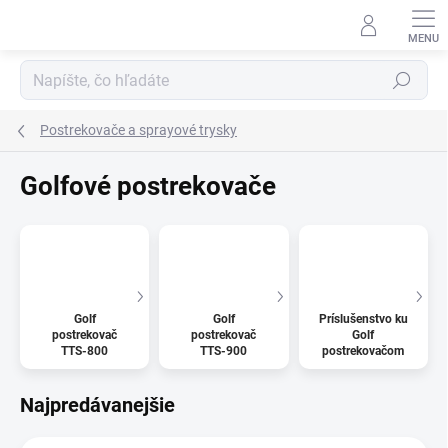
Prejsť
na
obsah
Hľadať
Postrekovače a sprayové trysky
Golfové postrekovače
Golf
Golf
Príslušenstvo ku
postrekovač
postrekovač
Golf
TTS-800
TTS-900
postrekovačom
Najpredávanejšie