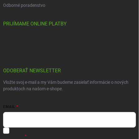
Odborné poradenstvo
PRIJÍMAME ONLINE PLATBY
ODOBERAŤ NEWSLETTER
Vložte svoj e-mail a my Vám budeme zasielať informácie o nových
produktoch na našom e-shope.
EMAIL
Vložením e-mailu súhlasíte s
podmienkami ochrany osobných
údajov