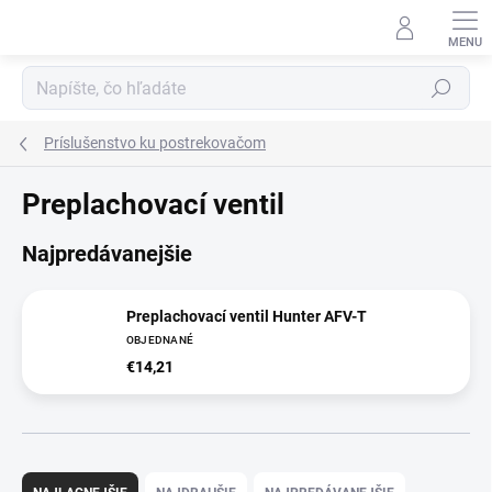
Prejsť
na
obsah
Hľadať
Príslušenstvo ku postrekovačom
Preplachovací ventil
Najpredávanejšie
Preplachovací ventil Hunter AFV-T
OBJEDNANÉ
€14,21
R
a