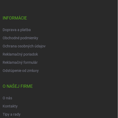
p
ä
t
i
INFORMÁCIE
e
Doprava a platba
Obchodné podmienky
Ochrana osobných údajov
Reklamačný poriadok
Reklamačný formulár
Odstúpenie od zmluvy
O NAŠEJ FIRME
O nás
Kontakty
Tipy a rady