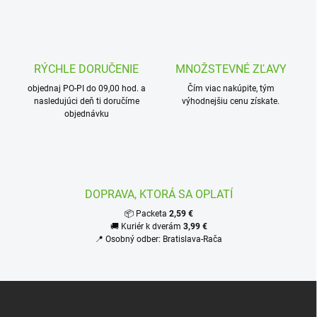
l
á
d
a
c
RÝCHLE DORUČENIE
MNOŽSTEVNÉ ZĽAVY
i
objednaj PO-PI do 09,00 hod. a
e
Čím viac nakúpite, tým
nasledujúci deň ti doručíme
výhodnejšiu cenu získate.
p
objednávku
r
v
k
y
v
ý
DOPRAVA, KTORÁ SA OPLATÍ
p
i
📦 Packeta
2,59 €
s
🚚 Kuriér k dverám
3,99 €
u
📍 Osobný odber: Bratislava-Rača
Z
á