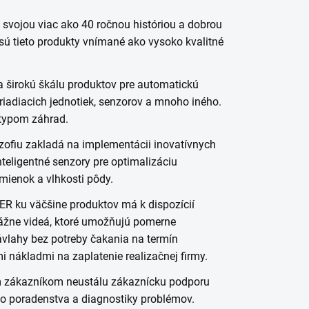
vojou viac ako 40 ročnou históriou a dobrou
sú tieto produkty vnímané ako vysoko kvalitné
širokú škálu produktov pre automatickú
, riadiacich jednotiek, senzorov a mnoho iného.
typom záhrad.
zofiu zakladá na implementácii inovatívnych
nteligentné senzory pre optimalizáciu
ienok a vlhkosti pôdy.
 ku väčšine produktov má k dispozícií
tážne videá, ktoré umožňujú pomerne
vlahy bez potreby čakania na termín
 nákladmi na zaplatenie realizačnej firmy.
m zákazníkom neustálu zákaznícku podporu
ého poradenstva a diagnostiky problémov.