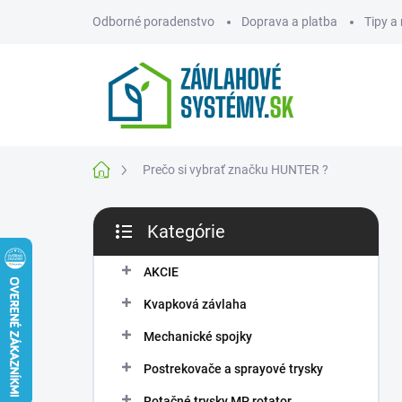
Prejsť
Odborné poradenstvo
Doprava a platba
Tipy a
na
obsah
ZNAČKY
Domov
Prečo si vybrať značku HUNTER ?
B
Kategórie
o
Preskočiť
č
kategórie
n
AKCIE
ý
Kvapková závlaha
p
a
Mechanické spojky
n
Postrekovače a sprayové trysky
e
l
Rotačné trysky MP rotator