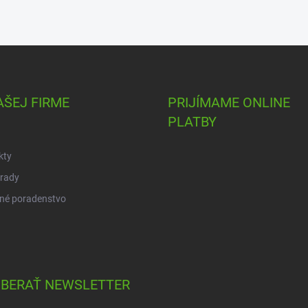
AŠEJ FIRME
PRIJÍMAME ONLINE
PLATBY
kty
 rady
né poradenstvo
BERAŤ NEWSLETTER