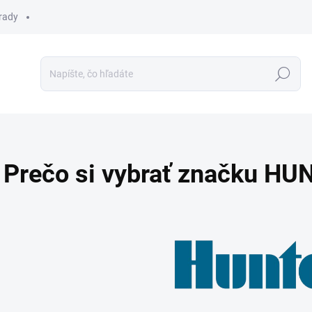
 rady
Hľadať
Prečo si vybrať značku HU