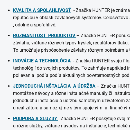
KVALITA A SPOLAHLIVOSŤ
- Značka HUNTER je známa s
reputáciou v oblasti závlahových systémov. Celosvetovo 
, odolné a spoľahlivé.
ROZMANITOSŤ PRODUKTOV
– Značka HUNTER ponúka 
závlahu, vrátane rôznych typov trysiek, regulátorov tlaku
To umožňuje prispôsobenie závlahy rôznym potrebám a 
INOVÁCIE A TECHNOLÓGIA
- Značka HUNTER svoju filo
technológií do svojich produktov. To zahrňuje napríklad i
polievania podľa podľa aktuálnych poveternostných podm
JEDNODUCHÁ INŠTALÁCIA A ÚDRŽBA
– Značka HUNTER
montážne návody a rôzne inštalačné manuály či inštruk
jednoduchú inštaláciu a údržbu samotným užívateľom zá
u realizátora a samozrejme s tým spojenými aj finančnými
PODPORA A SLUŽBY
- Značka HUNTER poskytuje svoji
a rôzne služby, vrátane návodov na inštalácie, technick