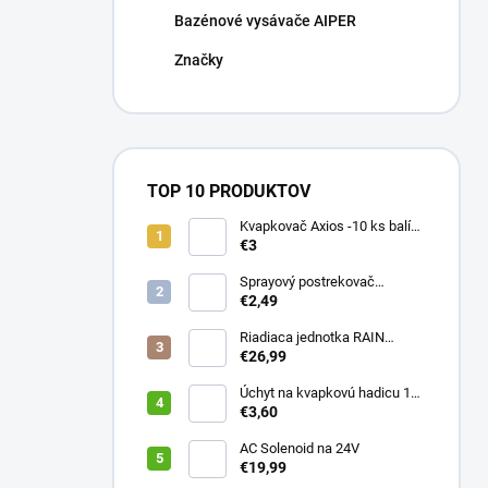
Bazénové vysávače AIPER
Značky
TOP 10 PRODUKTOV
Kvapkovač Axios -10 ks balík,
prietok 4 l/h, regulácia tlaku
€3
Sprayový postrekovač
HUNTER Pro Spray 04
€2,49
Riadiaca jednotka RAIN
PRESSURE ZERO
€26,99
Úchyt na kvapkovú hadicu 16-
20 mm ČIERNY (balík 20 ks)
€3,60
AC Solenoid na 24V
€19,99