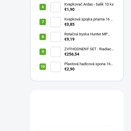
Kvapkovač Ardas - balík 10 ks
€1,90
Kvapková spojka priama 16 x
16 (balík 10 ks)
€0,85
Rotačná tryska Hunter MP
2000 90
€9,19
ZVÝHODNENÝ SET : Riadiaca
jednotka X2 401E + WAND
€256,54
wifi modul
Plastová hadicová spona 16
mm (balík 10 ks)
€2,90
Máte otázku?
Obráťte sa na nás.