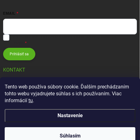
EMAIL
Vložením e-mailu súhlasíte s
podmienkami ochrany osobných
údajov
Prihlásiť sa
KONTAKT
info
@
zavlahovesystemy.sk
Tento web používa súbory cookie. Ďalším prechádzaním
tohto webu vyjadrujete súhlas s ich používaním. Viac
+421 905 12 13 15
informácií
tu
.
Nastavenie
Copyright 2026
Závlahové systémy HUNTER
. Všetky práva vyhradené.
Súhlasím