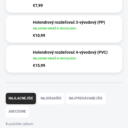
€7,99
Holendrový rozdeľovač 3-vývodový (PP)
SKLADOM-IHNEĎ K ODOSLANIU
€10,99
Holendrový rozdeľovač 4-vývodový (PVC)
SKLADOM-IHNEĎ K ODOSLANIU
€15,99
R
a
NAJLACNEJŠIE
NAJDRAHŠIE
NAJPREDÁVANEJŠIE
d
e
ABECEDNE
n
i
5
položiek celkom