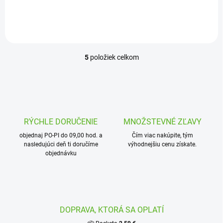
1“ elektromagnetických
ventilov v zavlažovacom
systéme. Vďaka kvalitnému
PVC...
5
položiek celkom
O
v
l
á
d
a
c
RÝCHLE DORUČENIE
MNOŽSTEVNÉ ZĽAVY
i
objednaj PO-PI do 09,00 hod. a
e
Čím viac nakúpite, tým
nasledujúci deň ti doručíme
výhodnejšiu cenu získate.
p
objednávku
r
v
k
y
v
ý
DOPRAVA, KTORÁ SA OPLATÍ
p
i