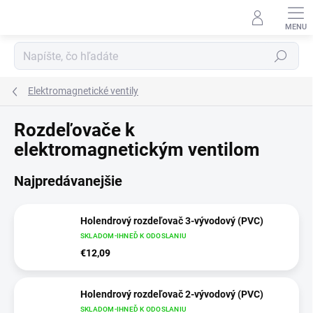
Prejsť
na
obsah
Hľadať
Elektromagnetické ventily
Rozdeľovače k
elektromagnetickým ventilom
Najpredávanejšie
Holendrový rozdeľovač 3-vývodový (PVC)
SKLADOM-IHNEĎ K ODOSLANIU
€12,09
Holendrový rozdeľovač 2-vývodový (PVC)
SKLADOM-IHNEĎ K ODOSLANIU