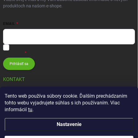
produktoch na našom e-shope.
EMAIL
Vložením e-mailu súhlasíte s
podmienkami ochrany osobných
údajov
Prihlásiť sa
KONTAKT
info
@
zavlahovesystemy.sk
Tento web používa súbory cookie. Ďalším prechádzaním
tohto webu vyjadrujete súhlas s ich používaním. Viac
+421 905 12 13 15
informácií
tu
.
Nastavenie