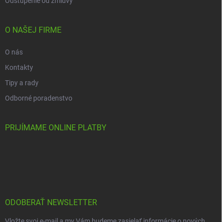
Odstúpenie od zmluvy
O NAŠEJ FIRME
O nás
Kontakty
Tipy a rady
Odborné poradenstvo
PRIJÍMAME ONLINE PLATBY
ODOBERAŤ NEWSLETTER
Vložte svoj e-mail a my Vám budeme zasielať informácie o nových