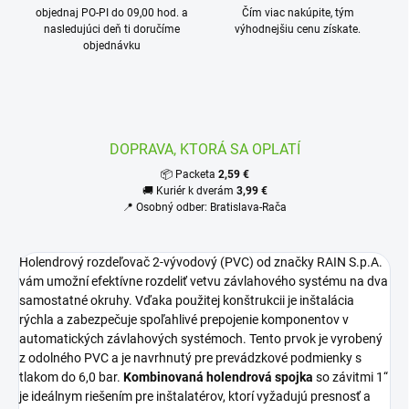
objednaj PO-PI do 09,00 hod. a
Čím viac nakúpite, tým
nasledujúci deň ti doručíme
výhodnejšiu cenu získate.
objednávku
DOPRAVA, KTORÁ SA OPLATÍ
📦 Packeta
2,59 €
🚚 Kuriér k dverám
3,99 €
📍 Osobný odber: Bratislava-Rača
Holendrový rozdeľovač 2-vývodový (PVC) od značky RAIN S.p.A.
vám umožní efektívne rozdeliť vetvu závlahového systému na dva
samostatné okruhy. Vďaka použitej konštrukcii je inštalácia
rýchla a zabezpečuje spoľahlivé prepojenie komponentov v
automatických závlahových systémoch. Tento prvok je vyrobený
z odolného PVC a je navrhnutý pre prevádzkové podmienky s
tlakom do 6,0 bar.
Kombinovaná holendrová spojka
so závitmi 1“
je ideálnym riešením pre inštalatérov, ktorí vyžadujú presnosť a