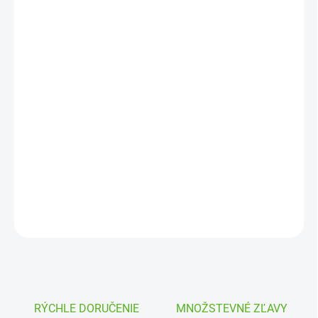
10.8.2026
MOŽNOSTI
DORUČENIA
−
+
Pridať do košíka
Holendrový rozdeľovač 2-vývodový
od výrobcu RAIN S.p.A. slúži
na efektívne prepojenie 1“ elektromagnetických ventilov v
zavlažovacích systémoch. Vďaka
PVC prevedeniu
zabezpečuje
spoľahlivú tesnosť spojov a jednoduchú montáž celého systému.
DETAILNÉ INFORMÁCIE
OPÝTAŤ SA
STRÁŽIŤ
RÝCHLE DORUČENIE
MNOŽSTEVNÉ ZĽAVY