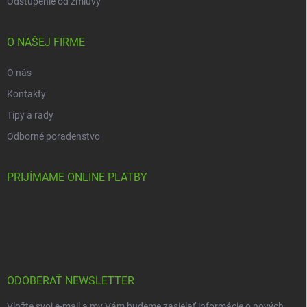
Odstúpenie od zmluvy
O NAŠEJ FIRME
O nás
Kontakty
Tipy a rady
Odborné poradenstvo
PRIJÍMAME ONLINE PLATBY
ODOBERAŤ NEWSLETTER
Vložte svoj e-mail a my Vám budeme zasielať informácie o nových