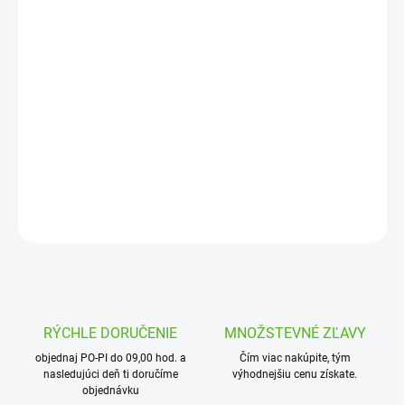
Jednotková
OBJEDNANÉ
cena:
MOŽNOSTI
DORUČENIA
Rozdeľovač 2-oj vývodový pre mikropotrubie. Slúži pre napojenie
5mm mikropotrubia na zavlažovaciu ihlu z hlavného potrubia. Pre
napojenie je potrebne použiť aj SNAP Fit spojku
DETAILNÉ INFORMÁCIE
OPÝTAŤ SA
STRÁŽIŤ
RÝCHLE DORUČENIE
MNOŽSTEVNÉ ZĽAVY
objednaj PO-PI do 09,00 hod. a
Čím viac nakúpite, tým
nasledujúci deň ti doručíme
výhodnejšiu cenu získate.
objednávku