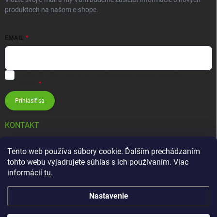
produktoch na našom e-shope.
EMAIL
Vložením e-mailu súhlasíte s
podmienkami ochrany osobných
údajov
Prihlásiť sa
KONTAKT
info
@
zavlahovesystemy.sk
Tento web používa súbory cookie. Ďalším prechádzaním
tohto webu vyjadrujete súhlas s ich používaním. Viac
+421 905 12 13 15
informácií
tu
.
Nastavenie