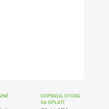
braňuje prerastaniu buriny
braňuje hnilobe plodov
epúšťa vzduch a vodu
ržuje pôdnu vlhkosť
olná voči UV žiareniu
áž: 45 g / m2
ILNÉ INFORMÁCIE
OPÝTAŤ SA
STRÁŽIŤ
VNÉ
DOPRAVA, KTORÁ
SA OPLATÍ