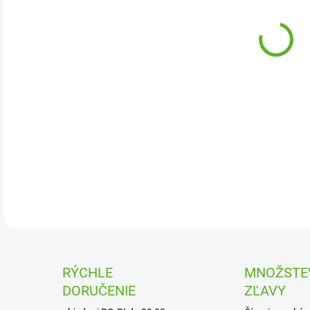
- za
- za
- pr
- ud
- od
Gram
DETA
RÝCHLE
MNOŽSTE
DORUČENIE
ZĽAVY