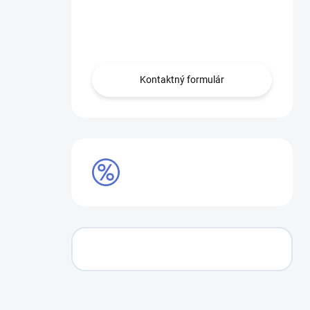
Máte otázku?
Obráťte sa na nás.
Kontaktný formulár
AKCIE