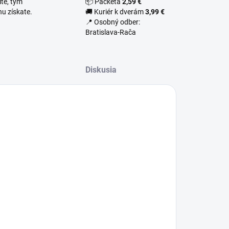
te, tým
📦 Packeta
2,59 €
u získate.
🚚 Kuriér k dverám
3,99 €
📍 Osobný odber:
Bratislava-Rača
Diskusia