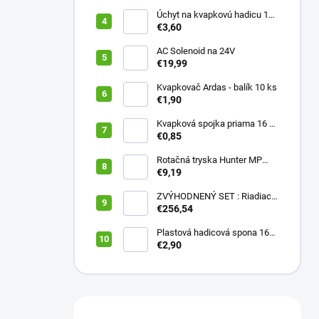
Úchyt na kvapkovú hadicu 16-
20 mm ČIERNY (balík 20 ks)
€3,60
AC Solenoid na 24V
€19,99
Kvapkovač Ardas - balík 10 ks
€1,90
Kvapková spojka priama 16 x
16 (balík 10 ks)
€0,85
Rotačná tryska Hunter MP
2000 90
€9,19
ZVÝHODNENÝ SET : Riadiaca
jednotka X2 401E + WAND
€256,54
wifi modul
Plastová hadicová spona 16
mm (balík 10 ks)
€2,90