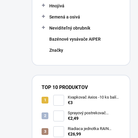
Hnojivá
Semená a osivá
Neviditeľný obrubník
Bazénové vysávače AIPER
Značky
TOP 10 PRODUKTOV
Kvapkovač Axios -10 ks balík,
prietok 4 l/h, regulácia tlaku
€3
Sprayový postrekovač
HUNTER Pro Spray 04
€2,49
Riadiaca jednotka RAIN
PRESSURE ZERO
€26,99