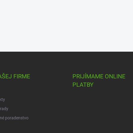
AŠEJ FIRME
PRIJÍMAME ONLINE
PLATBY
kty
 rady
né poradenstvo