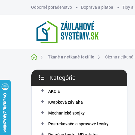
Prejsť
Odborné poradenstvo
Doprava a platba
Tipy a
na
obsah
ZNAČKY
Domov
Tkané a netkané textílie
Čierna netkaná 
B
Kategórie
o
Preskočiť
č
kategórie
n
AKCIE
ý
Kvapková závlaha
p
a
Mechanické spojky
n
Postrekovače a sprayové trysky
e
l
Rotačné trysky MP rotator