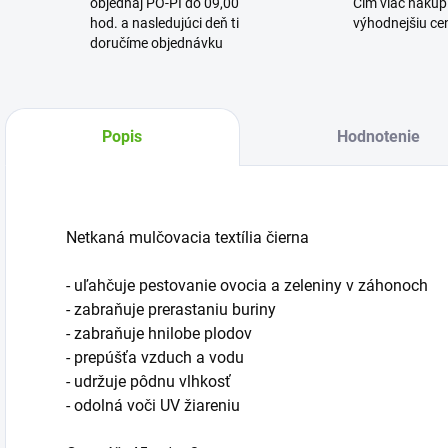
objednaj PO-PI do 09,00
Čím viac nakúpi
hod. a nasledujúci deň ti
výhodnejšiu cen
doručíme objednávku
Popis
Hodnotenie
Netkaná mulčovacia textília čierna
- uľahčuje pestovanie ovocia a zeleniny v záhonoch
- zabraňuje prerastaniu buriny
- zabraňuje hnilobe plodov
- prepúšťa vzduch a vodu
- udržuje pôdnu vlhkosť
- odolná voči UV žiareniu