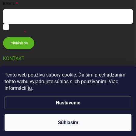
EMAIL
Vložením e-mailu súhlasíte s
podmienkami ochrany osobných
údajov
Prihlásiť sa
KONTAKT
info
@
zavlahovesystemy.sk
Tento web používa súbory cookie. Ďalším prechádzaním
tohto webu vyjadrujete súhlas s ich používaním. Viac
+421 905 12 13 15
informácií
tu
.
Nastavenie
Copyright 2026
Závlahové systémy HUNTER
. Všetky práva vyhradené.
Súhlasím
Vytvoril Shoptet