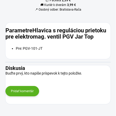
📦 Packeta
2,59 €
🚚 Kuriér k dverám
3,99 €
📍 Osobný odber: Bratislava-Rača
ParametreHlavica s reguláciou prietoku
pre elektromag. ventil PGV Jar Top
Pre: PGV-101-JT
Diskusia
Buďte prvý, kto napíše príspevok k tejto položke.
Pridať komentár