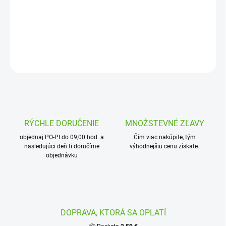
Hlavica elektromagnetického ventilu PGV JT s reguláciou prietoku
DETAILNÉ INFORMÁCIE
OPÝTAŤ SA
STRÁŽIŤ
RÝCHLE DORUČENIE
MNOŽSTEVNÉ ZĽAVY
objednaj PO-PI do 09,00 hod. a
Čím viac nakúpite, tým
nasledujúci deň ti doručíme
výhodnejšiu cenu získate.
objednávku
DOPRAVA, KTORÁ SA OPLATÍ