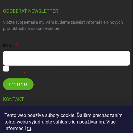
ODOBERAŤ NEWSLETTER
Vložte svoj e-mail a my Vám budeme zasielať informácie o nových
produktoch na našom e-shope.
EMAIL
Vložením e-mailu súhlasíte s
podmienkami ochrany osobných
údajov
Prihlásiť sa
KONTAKT
info
@
zavlahovesystemy.sk
Tento web používa súbory cookie. Ďalším prechádzaním
tohto webu vyjadrujete súhlas s ich používaním. Viac
+421 905 12 13 15
informácií
tu
.