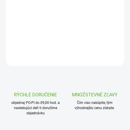
Jednotková
OBJEDNANÉ
cena:
MOŽNOSTI
DORUČENIA
Mechanická koncovka 25
DETAILNÉ INFORMÁCIE
OPÝTAŤ SA
STRÁŽIŤ
RÝCHLE DORUČENIE
MNOŽSTEVNÉ ZĽAVY
objednaj PO-PI do 09,00 hod. a
Čím viac nakúpite, tým
nasledujúci deň ti doručíme
výhodnejšiu cenu získate.
objednávku