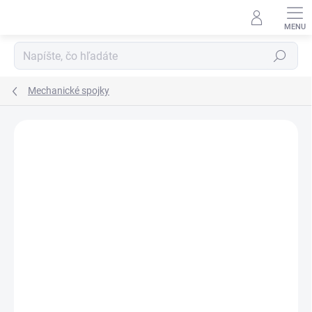
Prejsť
na
obsah
Hľadať
Mechanické spojky
Podrobnosti hodnotenia
Neohodnotené
ZNAČKA:
PALAPLAST