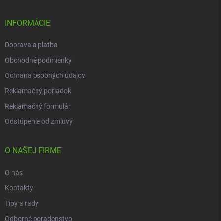
ä
t
i
INFORMÁCIE
e
Doprava a platba
Obchodné podmienky
Ochrana osobných údajov
Reklamačný poriadok
Reklamačný formulár
Odstúpenie od zmluvy
O NAŠEJ FIRME
O nás
Kontakty
Tipy a rady
Odborné poradenstvo