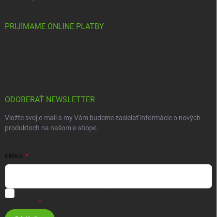
PRIJÍMAME ONLINE PLATBY
ODOBERAŤ NEWSLETTER
Vložte svoj e-mail a my Vám budeme zasielať informácie o nových
produktoch na našom e-shope.
EMAIL
Vložením e-mailu súhlasíte s
podmienkami ochrany osobných
údajov