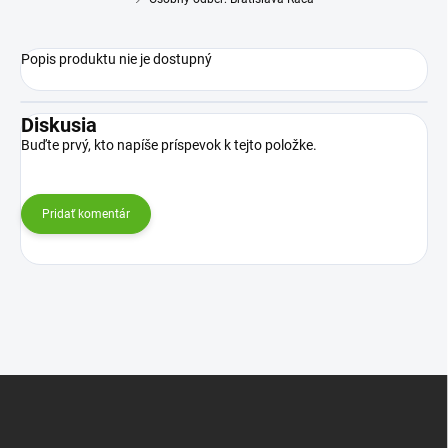
Popis produktu nie je dostupný
Diskusia
Buďte prvý, kto napíše príspevok k tejto položke.
Pridať komentár
Z
á
p