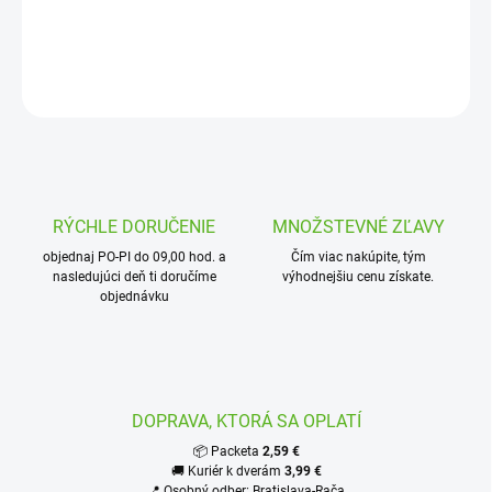
Kvapková T-spojka – prechodka 20 x 1/2“ x 20 vnútorný závit
OPÝTAŤ SA
STRÁŽIŤ
RÝCHLE DORUČENIE
MNOŽSTEVNÉ ZĽAVY
objednaj PO-PI do 09,00 hod. a
Čím viac nakúpite, tým
nasledujúci deň ti doručíme
výhodnejšiu cenu získate.
objednávku
DOPRAVA, KTORÁ SA OPLATÍ
📦 Packeta
2,59 €
🚚 Kuriér k dverám
3,99 €
📍 Osobný odber: Bratislava-Rača