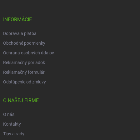
ä
t
i
INFORMÁCIE
e
Doprava a platba
Obchodné podmienky
Ochrana osobných údajov
Reklamačný poriadok
Reklamačný formulár
Odstúpenie od zmluvy
O NAŠEJ FIRME
O nás
Kontakty
Tipy a rady