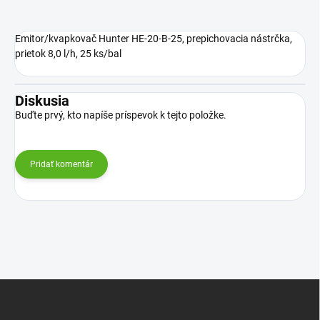
Emitor/kvapkovač Hunter HE-20-B-25, prepichovacia nástrčka,
prietok 8,0 l/h, 25 ks/bal
Diskusia
Buďte prvý, kto napíše príspevok k tejto položke.
Pridať komentár
Z
á
p