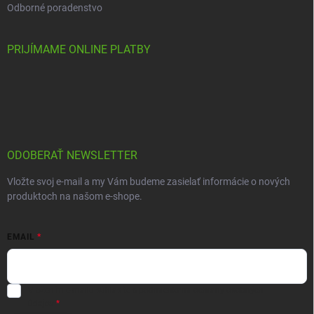
Odborné poradenstvo
PRIJÍMAME ONLINE PLATBY
ODOBERAŤ NEWSLETTER
Vložte svoj e-mail a my Vám budeme zasielať informácie o nových
produktoch na našom e-shope.
EMAIL
Vložením e-mailu súhlasíte s
podmienkami ochrany osobných
údajov