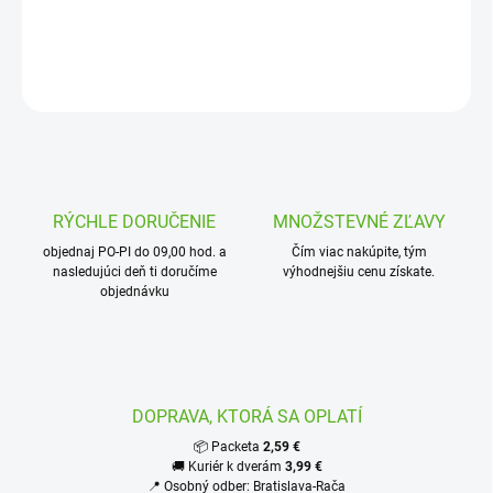
DETAILNÉ INFORMÁCIE
OPÝTAŤ SA
STRÁŽIŤ
RÝCHLE DORUČENIE
MNOŽSTEVNÉ ZĽAVY
objednaj PO-PI do 09,00 hod. a
Čím viac nakúpite, tým
nasledujúci deň ti doručíme
výhodnejšiu cenu získate.
objednávku
DOPRAVA, KTORÁ SA OPLATÍ
📦 Packeta
2,59 €
🚚 Kuriér k dverám
3,99 €
📍 Osobný odber: Bratislava-Rača