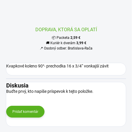
DOPRAVA, KTORÁ SA OPLATÍ
📦 Packeta
2,59 €
🚚 Kuriér k dverám
3,99 €
📍 Osobný odber: Bratislava-Rača
Kvapkové koleno 90°- prechodka 16 x 3/4“ vonkajší závit
Diskusia
Buďte prvý, kto napíše príspevok k tejto položke.
Pridať komentár