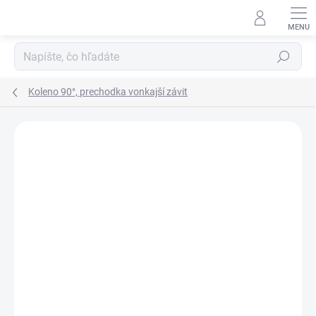
Prejsť
na
obsah
Hľadať
Koleno 90°, prechodka vonkajší závit
Podrobnosti hodnotenia
Neohodnotené
ZNAČKA:
PALAPLAST