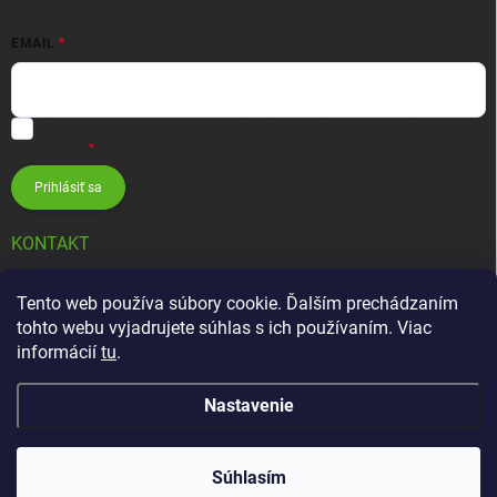
EMAIL
Vložením e-mailu súhlasíte s
podmienkami ochrany osobných
údajov
Prihlásiť sa
KONTAKT
info
@
zavlahovesystemy.sk
Tento web používa súbory cookie. Ďalším prechádzaním
tohto webu vyjadrujete súhlas s ich používaním. Viac
+421 905 12 13 15
informácií
tu
.
Nastavenie
Copyright 2026
Závlahové systémy HUNTER
. Všetky práva vyhradené.
Súhlasím