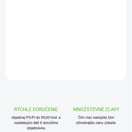
13.8.2026
MOŽNOSTI
DORUČENIA
−
+
Pridať do košíka
Kvapkové koleno 90°- prechodka 16 x 3/4“ vonkajší závit
DETAILNÉ INFORMÁCIE
OPÝTAŤ SA
STRÁŽIŤ
RÝCHLE DORUČENIE
MNOŽSTEVNÉ ZĽAVY
objednaj PO-PI do 09,00 hod. a
Čím viac nakúpite, tým
nasledujúci deň ti doručíme
výhodnejšiu cenu získate.
objednávku