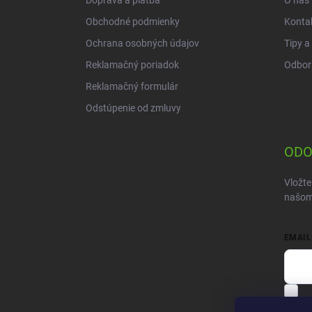
Doprava a platba
O nás
e
Obchodné podmienky
Konta
Ochrana osobných údajov
Tipy a
Reklamačný poriadok
Odbor
Reklamačný formulár
Odstúpenie od zmluvy
ODO
Vložte
našom
EMAIL
V