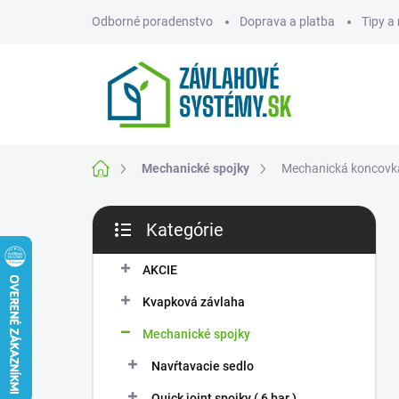
Prejsť
Odborné poradenstvo
Doprava a platba
Tipy a
na
obsah
ZNAČKY
Domov
Mechanické spojky
Mechanická koncovk
B
Kategórie
o
Preskočiť
č
kategórie
n
AKCIE
ý
Kvapková závlaha
p
a
Mechanické spojky
n
Navŕtavacie sedlo
e
l
Quick joint spojky ( 6 bar )