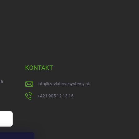
KONTAKT
na
info
@
zavlahovesystemy.sk
+421 905 12 13 15