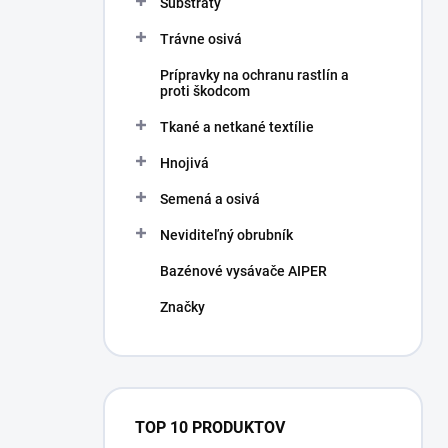
Substráty
Trávne osivá
Prípravky na ochranu rastlín a
proti škodcom
Tkané a netkané textílie
Hnojivá
Semená a osivá
Neviditeľný obrubník
Bazénové vysávače AIPER
Značky
TOP 10 PRODUKTOV