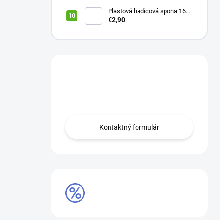
wifi modul
Plastová hadicová spona 16
mm (balík 10 ks)
€2,90
Máte otázku?
Obráťte sa na nás.
Kontaktný formulár
AKCIE