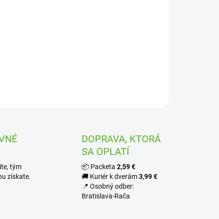
OPÝTAŤ SA
STRÁŽIŤ
VNÉ
DOPRAVA, KTORÁ
SA OPLATÍ
te, tým
📦 Packeta
2,59 €
u získate.
🚚 Kuriér k dverám
3,99 €
📍 Osobný odber:
Bratislava-Rača