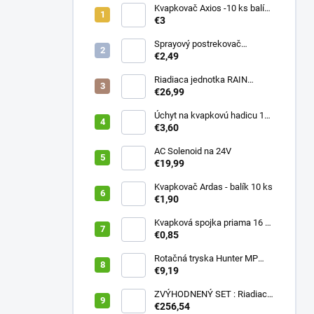
Kvapkovač Axios -10 ks balík,
prietok 4 l/h, regulácia tlaku
€3
Sprayový postrekovač
HUNTER Pro Spray 04
€2,49
Riadiaca jednotka RAIN
PRESSURE ZERO
€26,99
Úchyt na kvapkovú hadicu 16-
20 mm ČIERNY (balík 20 ks)
€3,60
AC Solenoid na 24V
€19,99
Kvapkovač Ardas - balík 10 ks
€1,90
Kvapková spojka priama 16 x
16 (balík 10 ks)
€0,85
Rotačná tryska Hunter MP
2000 90
€9,19
ZVÝHODNENÝ SET : Riadiaca
jednotka X2 401E + WAND
€256,54