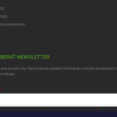
kty
 rady
né poradenstvo
BERAŤ NEWSLETTER
 svoj e-mail a my Vám budeme zasielať informácie o nových produktoch 
 e-shope.
ložením e-mailu súhlasíte s
podmienkami ochrany osobných údajov