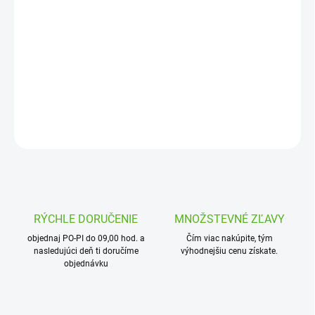
cena:
MOŽNOSTI
DORUČENIA
Mechanická spojka priama 63 x 63 mm je vhodná na montáž
LDPE a HDPE potrubia. Vyznačuje sa jednoduchou montážou.
DETAILNÉ INFORMÁCIE
OPÝTAŤ SA
STRÁŽIŤ
RÝCHLE DORUČENIE
MNOŽSTEVNÉ ZĽAVY
objednaj PO-PI do 09,00 hod. a
Čím viac nakúpite, tým
nasledujúci deň ti doručíme
výhodnejšiu cenu získate.
objednávku