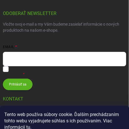
ODOBERAŤ NEWSLETTER
Vložte svoj e-mail a my Vám budeme zasielať informácie o nových
produktoch na našom e-shope.
EMAIL
Vložením e-mailu súhlasíte s
podmienkami ochrany osobných
údajov
Prihlásiť sa
KONTAKT
info
@
zavlahovesystemy.sk
Tento web používa súbory cookie. Ďalším prechádzaním
tohto webu vyjadrujete súhlas s ich používaním. Viac
+421 905 12 13 15
informácií
tu
.