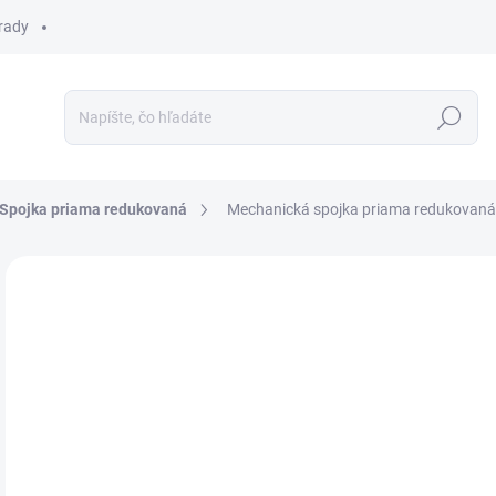
 rady
Hľadať
Spojka priama redukovaná
Mechanická spojka priama redukovaná
Neohodnotené
Podrobnosti hodnotenia
€1
Jedn
SKL
cena
MÔŽ
DO:
13.
MOŽ
DOR