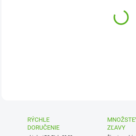
Mech
na m
mon
DETA
RÝCHLE
MNOŽSTE
DORUČENIE
ZĽAVY