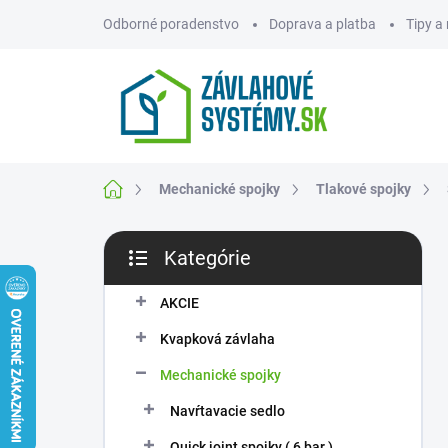
Prejsť
Odborné poradenstvo
Doprava a platba
Tipy a
na
obsah
ZNAČKY
Domov
Mechanické spojky
Tlakové spojky
B
Kategórie
o
Preskočiť
č
kategórie
n
AKCIE
ý
Kvapková závlaha
p
a
Mechanické spojky
n
Navŕtavacie sedlo
e
l
Quick joint spojky ( 6 bar )