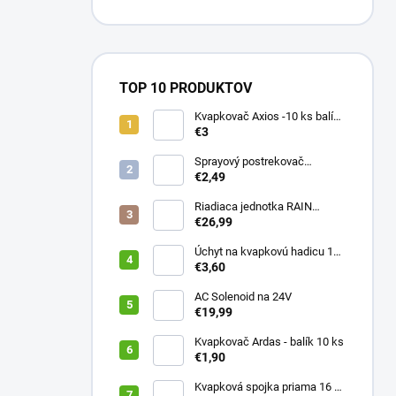
TOP 10 PRODUKTOV
Kvapkovač Axios -10 ks balík,
prietok 4 l/h, regulácia tlaku
€3
Sprayový postrekovač
HUNTER Pro Spray 04
€2,49
Riadiaca jednotka RAIN
PRESSURE ZERO
€26,99
Úchyt na kvapkovú hadicu 16-
20 mm ČIERNY (balík 20 ks)
€3,60
AC Solenoid na 24V
€19,99
Kvapkovač Ardas - balík 10 ks
€1,90
Kvapková spojka priama 16 x