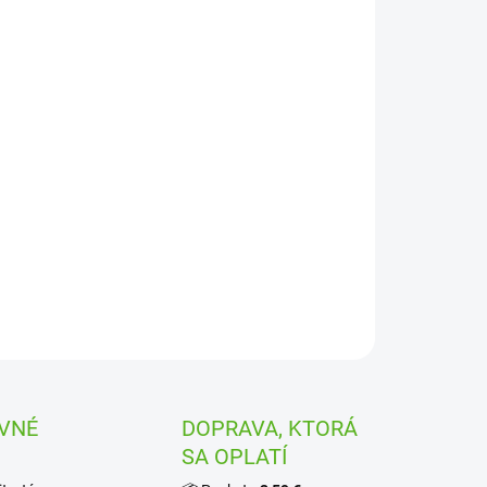
−
+
Pridať do košíka
anická spojka priama redukovaná 25 x 20 mm. Je vhodná
ontáž LDPE a HDPE potrubia. Vyznačuje sa jednoduchou
tážou
ILNÉ INFORMÁCIE
OPÝTAŤ SA
STRÁŽIŤ
VNÉ
DOPRAVA, KTORÁ
SA OPLATÍ