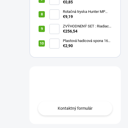
16 (balík 10 ks)
€0,85
Rotačná tryska Hunter MP
2000 90
€9,19
ZVÝHODNENÝ SET : Riadiaca
jednotka X2 401E + WAND
€256,54
wifi modul
Plastová hadicová spona 16
mm (balík 10 ks)
€2,90
Máte otázku?
Obráťte sa na nás.
Kontaktný formulár