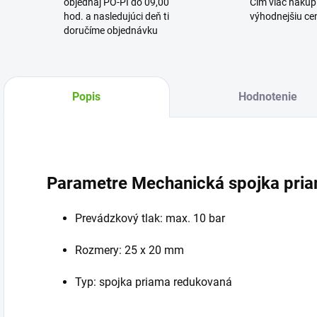
objednaj PO-PI do 09,00
Čím viac nakúpi
hod. a nasledujúci deň ti
výhodnejšiu cen
doručíme objednávku
Popis
Hodnotenie
Parametre Mechanická spojka pria
Prevádzkový tlak: max. 10 bar
Rozmery: 25 x 20 mm
Typ: spojka priama redukovaná