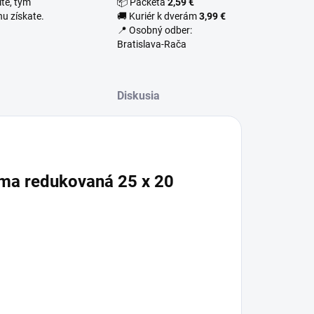
te, tým
📦 Packeta
2,59 €
u získate.
🚚 Kuriér k dverám
3,99 €
📍 Osobný odber:
Bratislava-Rača
Diskusia
ma redukovaná 25 x 20