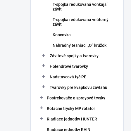
T-spojka redukovaná vonkajší
závit
T-spojka redukovaná vnútorný
závit
Koncovka
Náhradný tesniaci „O“ krúžok
Závitové spojky a tvarovky
Holendrové tvarovky
Nadstavcová tyč PE
Tvarovky pre kvapkovú závlahu
Postrekovače a sprayové trysky
Rotačné trysky MP rotator
Riadiace jednotky HUNTER
Riadiace jednotky RAIN