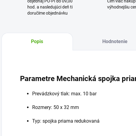
objednaj PO-PI do 09,00
Čím viac nakúpi
hod. a nasledujúci deň ti
výhodnejšiu cen
doručíme objednávku
Popis
Hodnotenie
Parametre Mechanická spojka pria
Prevádzkový tlak: max. 10 bar
Rozmery: 50 x 32 mm
Typ: spojka priama redukovaná