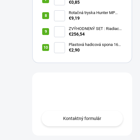
16 (balík 10 ks)
€0,85
Rotačná tryska Hunter MP
2000 90
€9,19
ZVÝHODNENÝ SET : Riadiaca
jednotka X2 401E + WAND
€256,54
wifi modul
Plastová hadicová spona 16
mm (balík 10 ks)
€2,90
Máte otázku?
Obráťte sa na nás.
Kontaktný formulár