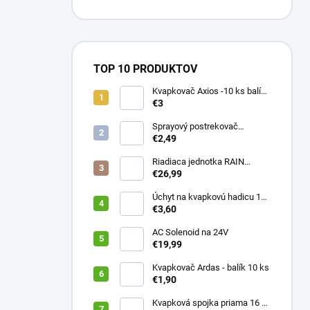
TOP 10 PRODUKTOV
Kvapkovač Axios -10 ks balík,
prietok 4 l/h, regulácia tlaku
€3
Sprayový postrekovač
HUNTER Pro Spray 04
€2,49
Riadiaca jednotka RAIN
PRESSURE ZERO
€26,99
Úchyt na kvapkovú hadicu 16-
20 mm ČIERNY (balík 20 ks)
€3,60
AC Solenoid na 24V
€19,99
Kvapkovač Ardas - balík 10 ks
€1,90
Kvapková spojka priama 16 x