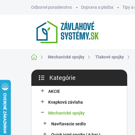
Prejsť
Odborné poradenstvo
Doprava a platba
Tipy a
na
obsah
ZNAČKY
Domov
Mechanické spojky
Tlakové spojky
B
Kategórie
o
Preskočiť
č
kategórie
n
AKCIE
ý
Kvapková závlaha
p
a
Mechanické spojky
n
Navŕtavacie sedlo
e
l
Quick joint spojky ( 6 bar )