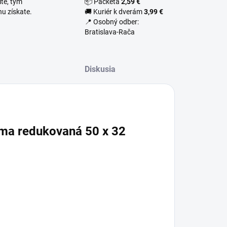
te, tým
📦 Packeta
2,59 €
u získate.
🚚 Kuriér k dverám
3,99 €
📍 Osobný odber:
Bratislava-Rača
Diskusia
ma redukovaná 50 x 32