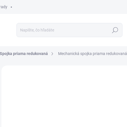
 rady
Hľadať
Spojka priama redukovaná
Mechanická spojka priama redukovaná
Neohodnotené
Podrobnosti hodnotenia
€4
Jedn
OB
cena
MOŽ
DOR
Mech
na m
mon