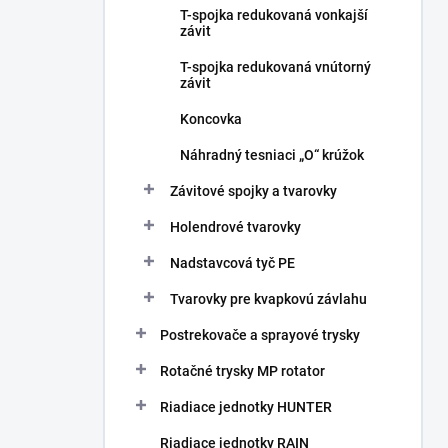
T-spojka redukovaná vonkajší
závit
T-spojka redukovaná vnútorný
závit
Koncovka
Náhradný tesniaci „O“ krúžok
Závitové spojky a tvarovky
Holendrové tvarovky
Nadstavcová tyč PE
Tvarovky pre kvapkovú závlahu
Postrekovače a sprayové trysky
Rotačné trysky MP rotator
Riadiace jednotky HUNTER
Riadiace jednotky RAIN