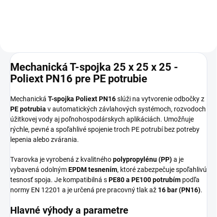
Mechanická T-spojka 25 x 25 x 25 -
Poliext PN16 pre PE potrubie
Mechanická
T-spojka Poliext PN16
slúži na vytvorenie odbočky z
PE potrubia
v automatických závlahových systémoch, rozvodoch
úžitkovej vody aj poľnohospodárskych aplikáciách. Umožňuje
rýchle, pevné a spoľahlivé spojenie troch PE potrubí bez potreby
lepenia alebo zvárania.
Tvarovka je vyrobená z kvalitného
polypropylénu (PP)
a je
vybavená odolným
EPDM tesnením
, ktoré zabezpečuje spoľahlivú
tesnosť spoja. Je kompatibilná s
PE80 a PE100 potrubím
podľa
normy EN 12201 a je určená pre pracovný tlak až
16 bar (PN16)
.
Hlavné výhody a parametre