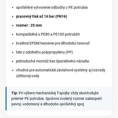
spoľahlivé vytvorenie odbočky z PE potrubia
pracovný tlak až 16 bar (PN16)
rozmer : 25 mm
kompatibilná s PE80 a PE100 potrubím
kvalitné EPDM tesnenie pre dlhodobú tesnosť
telo z odolného polypropylénu (PP)
jednoduchá montáž bez špeciálneho náradia
vhodná pre automatické závlahové systémy aj rozvody
úžitkovej vody
Tip:
Pri výbere mechanickej T-spojky vždy skontrolujte
priemer PE potrubia. Správne zvolený rozmer zabezpečí
pevný, vodotesný a dlhodobo spoľahlivý spoj.