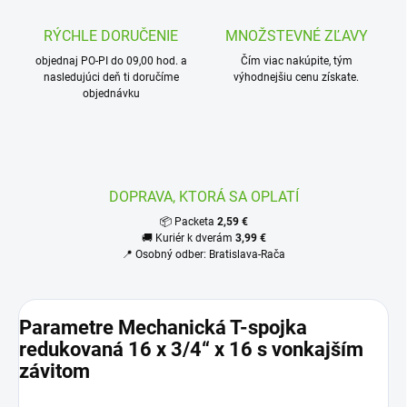
RÝCHLE DORUČENIE
MNOŽSTEVNÉ ZĽAVY
objednaj PO-PI do 09,00 hod. a
Čím viac nakúpite, tým
nasledujúci deň ti doručíme
výhodnejšiu cenu získate.
objednávku
DOPRAVA, KTORÁ SA OPLATÍ
📦 Packeta
2,59 €
🚚 Kuriér k dverám
3,99 €
📍 Osobný odber: Bratislava-Rača
Parametre Mechanická T-spojka
redukovaná 16 x 3/4“ x 16 s vonkajším
závitom