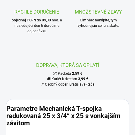
RÝCHLE DORUČENIE
MNOŽSTEVNÉ ZĽAVY
objednaj PO-PI do 09,00 hod. a
Čím viac nakúpite, tým
nasledujúci deň ti doručíme
výhodnejšiu cenu získate.
objednávku
DOPRAVA, KTORÁ SA OPLATÍ
📦 Packeta
2,59 €
🚚 Kuriér k dverám
3,99 €
📍 Osobný odber: Bratislava-Rača
Parametre Mechanická T-spojka
redukovaná 25 x 3/4“ x 25 s vonkajším
závitom