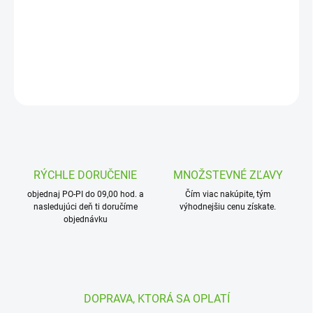
na montáž LDPE a HDPE potrubia. Vyznačuje sa jednoduchou
montážou.
DETAILNÉ INFORMÁCIE
OPÝTAŤ SA
STRÁŽIŤ
RÝCHLE DORUČENIE
MNOŽSTEVNÉ ZĽAVY
objednaj PO-PI do 09,00 hod. a
Čím viac nakúpite, tým
nasledujúci deň ti doručíme
výhodnejšiu cenu získate.
objednávku
DOPRAVA, KTORÁ SA OPLATÍ