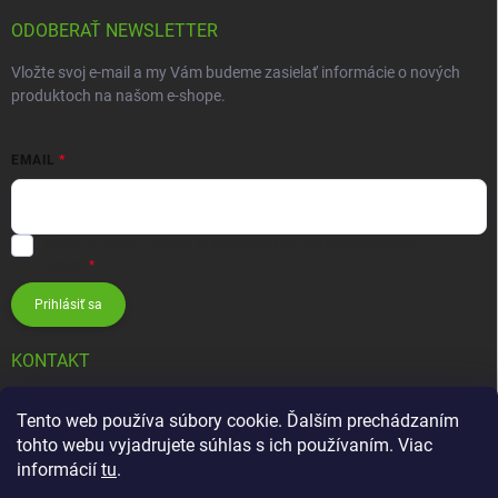
ODOBERAŤ NEWSLETTER
Vložte svoj e-mail a my Vám budeme zasielať informácie o nových
produktoch na našom e-shope.
EMAIL
Vložením e-mailu súhlasíte s
podmienkami ochrany osobných
údajov
Prihlásiť sa
KONTAKT
info
@
zavlahovesystemy.sk
Tento web používa súbory cookie. Ďalším prechádzaním
tohto webu vyjadrujete súhlas s ich používaním. Viac
+421 905 12 13 15
informácií
tu
.