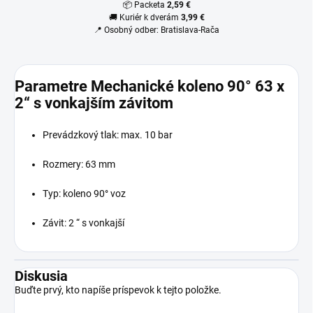
📦 Packeta
2,59 €
🚚 Kuriér k dverám
3,99 €
📍 Osobný odber: Bratislava-Rača
Parametre Mechanické koleno 90° 63 x
2“ s vonkajším závitom
Prevádzkový tlak: max. 10 bar
Rozmery: 63 mm
Typ: koleno 90° voz
Závit: 2 “ s vonkajší
Diskusia
Buďte prvý, kto napíše príspevok k tejto položke.