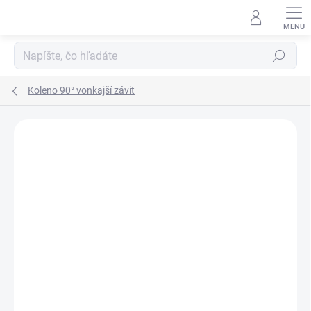
Prejsť
na
obsah
Hľadať
Koleno 90° vonkajší závit
Podrobnosti hodnotenia
Neohodnotené