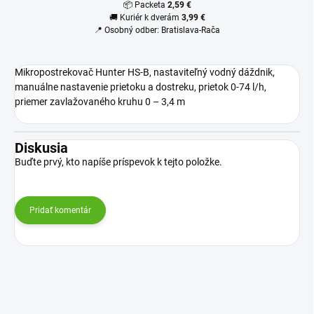
📦 Packeta
2,59 €
🚚 Kuriér k dverám
3,99 €
📍 Osobný odber: Bratislava-Rača
Mikropostrekovač Hunter HS-B, nastaviteľný vodný dáždnik,
manuálne nastavenie prietoku a dostreku, prietok 0-74 l/h,
priemer zavlažovaného kruhu 0 – 3,4 m
Diskusia
Buďte prvý, kto napíše príspevok k tejto položke.
Pridať komentár