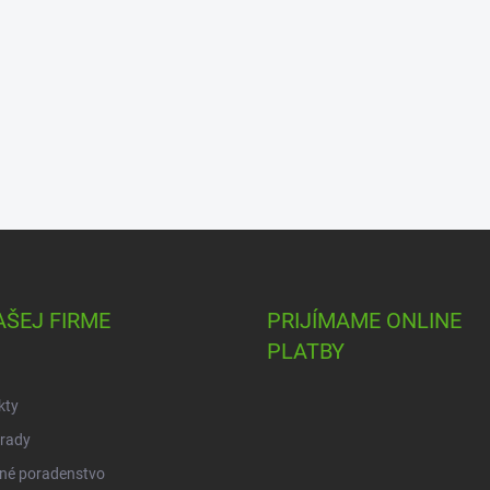
AŠEJ FIRME
PRIJÍMAME ONLINE
PLATBY
kty
 rady
né poradenstvo