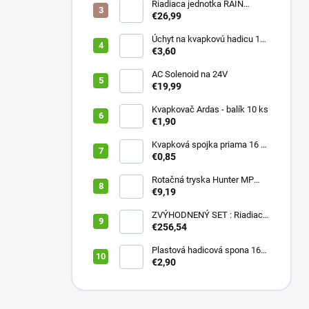
Riadiaca jednotka RAIN
PRESSURE ZERO
€26,99
Úchyt na kvapkovú hadicu 16-
20 mm ČIERNY (balík 20 ks)
€3,60
AC Solenoid na 24V
€19,99
Kvapkovač Ardas - balík 10 ks
€1,90
Kvapková spojka priama 16 x
16 (balík 10 ks)
€0,85
Rotačná tryska Hunter MP
2000 90
€9,19
ZVÝHODNENÝ SET : Riadiaca
jednotka X2 401E + WAND
€256,54
wifi modul
Plastová hadicová spona 16
mm (balík 10 ks)
€2,90