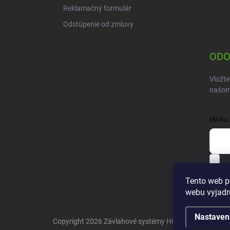
Reklamačný formulár
Odstúpenie od zmluvy
ODO
Vložte
našom
EMAIL
V
Pri
Tento web p
webu vyjadru
Nastaven
Copyright 2026
Závlahové systémy HUNTER
. Všetky p