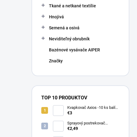
Tkané a netkané textílie
Hnojivá
Semená a osivá
Neviditeľný obrubník
Bazénové vysávače AIPER
Značky
TOP 10 PRODUKTOV
Kvapkovač Axios -10 ks balík,
prietok 4 l/h, regulácia tlaku
€3
Sprayový postrekovač
HUNTER Pro Spray 04
€2,49