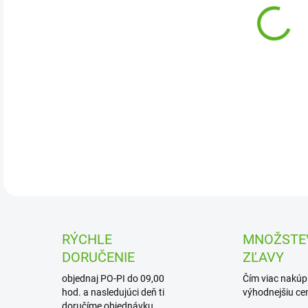
Mini
Použ
jedn
potr
DETA
RÝCHLE
MNOŽSTE
DORUČENIE
ZĽAVY
objednaj PO-PI do 09,00
Čím viac nakúpi
hod. a nasledujúci deň ti
výhodnejšiu cen
doručíme objednávku