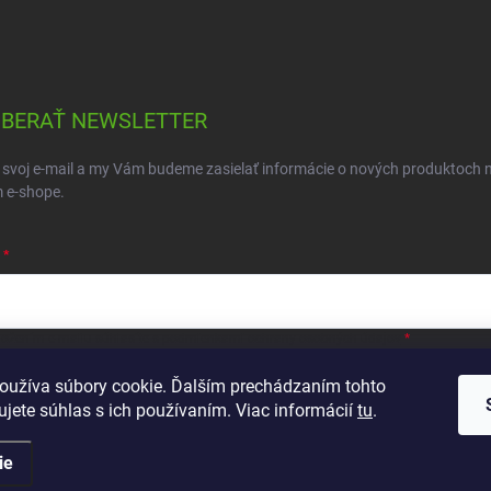
BERAŤ NEWSLETTER
 svoj e-mail a my Vám budeme zasielať informácie o nových produktoch 
 e-shope.
ložením e-mailu súhlasíte s
podmienkami ochrany osobných údajov
hlásiť sa
oužíva súbory cookie. Ďalším prechádzaním tohto
jete súhlas s ich používaním. Viac informácií
tu
.
ie
ráva vyhradené.