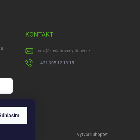
KONTAKT
na
info
@
zavlahovesystemy.sk
+421 905 12 13 15
Súhlasím
Vytvoril Shoptet