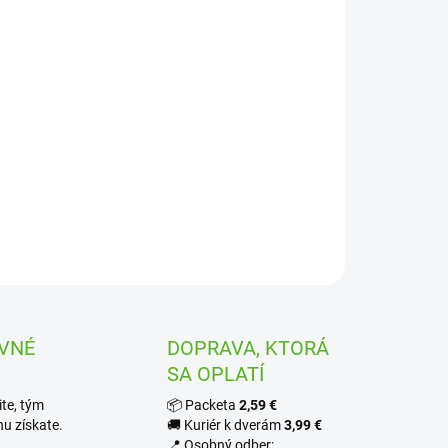
−
+
Pridať do košíka
 ventil násuvný 16 x 3/4“ vnútorný závit, ovládanie motýľ.
íva sa v kvapkových závlahách na manuálne uzavretie
otlivých častí. Montáž prebieha vsunutím spojky do
ubia jedna strana, závitové napojenie dráhá strana. PN4
ILNÉ INFORMÁCIE
OPÝTAŤ SA
STRÁŽIŤ
VNÉ
DOPRAVA, KTORÁ
SA OPLATÍ
te, tým
📦 Packeta
2,59 €
u získate.
🚚 Kuriér k dverám
3,99 €
📍 Osobný odber: