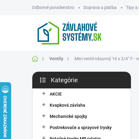
Prejsť
Odborné poradenstvo
Doprava a platba
Tipy a
na
obsah
ZNAČKY
Domov
Ventily
Mini ventil násuvný 16 x 3/4“ F - v
B
Kategórie
o
Preskočiť
č
kategórie
n
AKCIE
ý
Kvapková závlaha
p
a
Mechanické spojky
n
Postrekovače a sprayové trysky
e
l
Rotačné trysky MP rotator