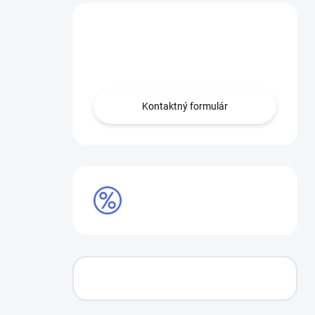
Máte otázku?
Obráťte sa na nás.
Kontaktný formulár
AKCIE