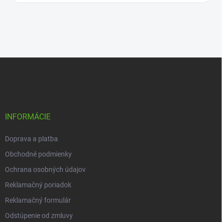
Z
á
p
ä
t
i
INFORMÁCIE
e
Doprava a platba
Obchodné podmienky
Ochrana osobných údajov
Reklamačný poriadok
Reklamačný formulár
Odstúpenie od zmluvy