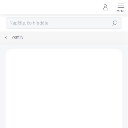
Prejsť
na
obsah
Hľadať
Ventily
Podrobnosti hodnotenia
Neohodnotené