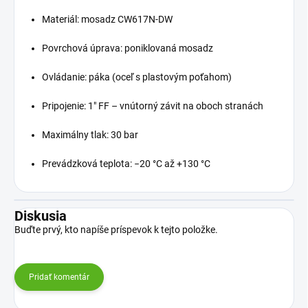
Materiál:
mosadz
CW617N-
DW
Povrchová
úprava:
poniklovaná
mosadz
Ovládanie:
páka (
oceľ
s
plastovým
poťahom)
Pripojenie:
1"
FF –
vnútorný
závit
na
oboch
stranách
Maximálny
tlak:
30
bar
Prevádzková
teplota: −
20 °
C
až +
130 °
C
Diskusia
Buďte prvý, kto napíše príspevok k tejto položke.
Pridať komentár