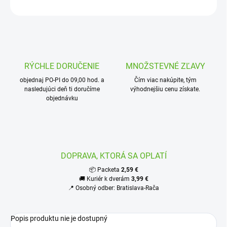
OPÝTAŤ SA
STRÁŽIŤ
RÝCHLE DORUČENIE
MNOŽSTEVNÉ ZĽAVY
objednaj PO-PI do 09,00 hod. a
Čím viac nakúpite, tým
nasledujúci deň ti doručíme
výhodnejšiu cenu získate.
objednávku
DOPRAVA, KTORÁ SA OPLATÍ
📦 Packeta
2,59 €
🚚 Kuriér k dverám
3,99 €
📍 Osobný odber: Bratislava-Rača
Popis produktu nie je dostupný