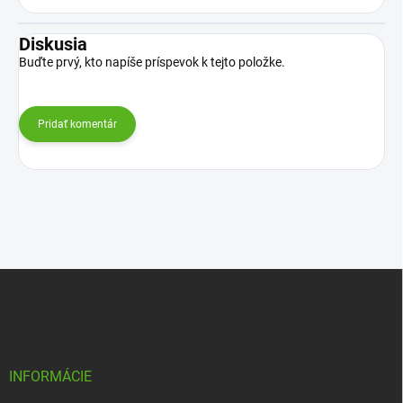
Diskusia
Buďte prvý, kto napíše príspevok k tejto položke.
Pridať komentár
Z
á
p
ä
t
i
INFORMÁCIE
e