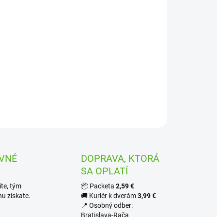
−
+
Pridať do košíka
tavec pre
obdĺžnikovú ventilovú šachticu ŠTANDARD s
ytom RAIN EzOPEN PZRM 113
. Spolu so šachticou sa
stňuje pod terén.
ILNÉ INFORMÁCIE
OPÝTAŤ SA
STRÁŽIŤ
VNÉ
DOPRAVA, KTORÁ
SA OPLATÍ
te, tým
📦 Packeta
2,59 €
u získate.
🚚 Kuriér k dverám
3,99 €
📍 Osobný odber:
Bratislava-Rača