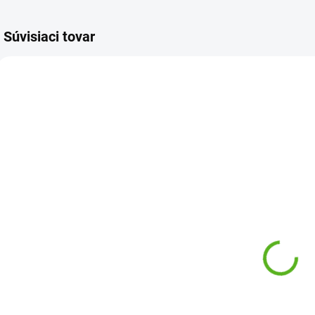
Súvisiaci tovar
SKLADOM-IHNEĎ K
ODOSLANIU
Obdĺžniková
šachtica
ŠTANDARD s
úchytom RAIN
€19,90
EzOPEN PZRM
113
Do košíka