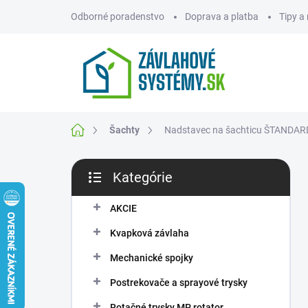
Prejsť
Odborné poradenstvo
Doprava a platba
Tipy a
na
obsah
ZNAČKY
Domov
Šachty
Nadstavec na šachticu ŠTANDA
B
Kategórie
o
Preskočiť
č
kategórie
n
AKCIE
ý
Kvapková závlaha
p
a
Mechanické spojky
n
Postrekovače a sprayové trysky
e
l
Rotačné trysky MP rotator