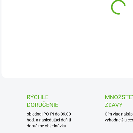
Nads
úch
umie
DETA
RÝCHLE
MNOŽSTE
DORUČENIE
ZĽAVY
objednaj PO-PI do 09,00
Čím viac nakúpi
hod. a nasledujúci deň ti
výhodnejšiu cen
doručíme objednávku