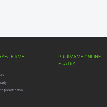
AŠEJ FIRME
PRIJÍMAME ONLINE
PLATBY
kty
 rady
né poradenstvo