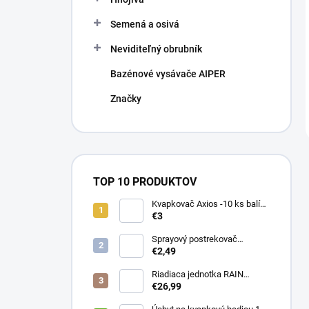
Semená a osivá
Neviditeľný obrubník
Bazénové vysávače AIPER
Značky
TOP 10 PRODUKTOV
Kvapkovač Axios -10 ks balík,
prietok 4 l/h, regulácia tlaku
€3
Sprayový postrekovač
HUNTER Pro Spray 04
€2,49
Riadiaca jednotka RAIN
PRESSURE ZERO
€26,99