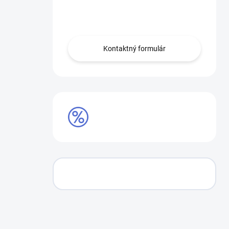
Obráťte sa na nás.
Kontaktný formulár
AKCIE