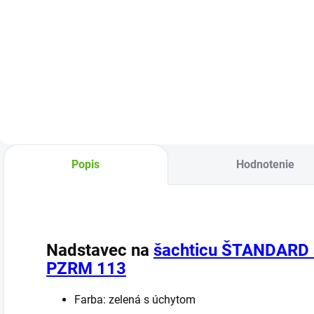
Ventilová šachta
Standard s
úchytom je
praktické riešenie
na uloženie a
ochranu
elektromagnetických
ventilov, spojov a
kabeláže v
Popis
Hodnotenie
automatických
závlahových
systémoch.
Šachta...
Nadstavec na
šachticu ŠTANDARD 
PZRM 113
Farba: zelená s úchytom