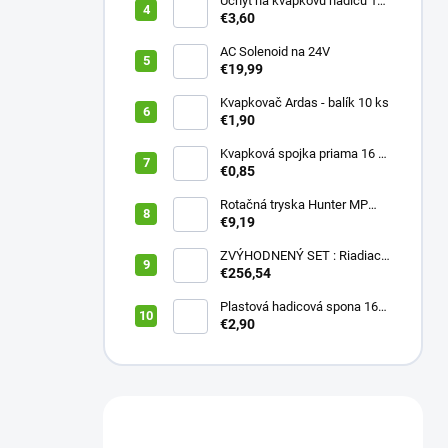
Úchyt na kvapkovú hadicu 16-
20 mm ČIERNY (balík 20 ks)
€3,60
AC Solenoid na 24V
€19,99
Kvapkovač Ardas - balík 10 ks
€1,90
Kvapková spojka priama 16 x
16 (balík 10 ks)
€0,85
Rotačná tryska Hunter MP
2000 90
€9,19
ZVÝHODNENÝ SET : Riadiaca
jednotka X2 401E + WAND
€256,54
wifi modul
Plastová hadicová spona 16
mm (balík 10 ks)
€2,90
Máte otázku?