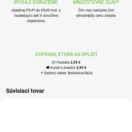
RÝCHLE DORUČENIE
MNOŽSTEVNÉ ZĽAVY
objednaj PO-PI do 09,00 hod. a
Čím viac nakúpite, tým
nasledujúci deň ti doručíme
výhodnejšiu cenu získate.
objednávku
DOPRAVA, KTORÁ SA OPLATÍ
📦 Packeta
2,59 €
🚚 Kuriér k dverám
3,99 €
📍 Osobný odber: Bratislava-Rača
Súvisiaci tovar