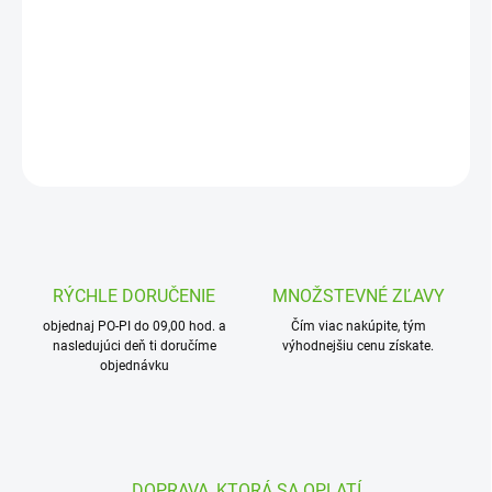
vložka zabezpečuje filtráciu vody na 120 mesh-ov
DETAILNÉ INFORMÁCIE
OPÝTAŤ SA
STRÁŽIŤ
RÝCHLE DORUČENIE
MNOŽSTEVNÉ ZĽAVY
objednaj PO-PI do 09,00 hod. a
Čím viac nakúpite, tým
nasledujúci deň ti doručíme
výhodnejšiu cenu získate.
objednávku
DOPRAVA, KTORÁ SA OPLATÍ