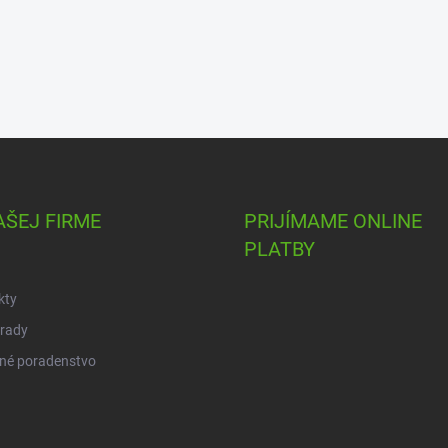
AŠEJ FIRME
PRIJÍMAME ONLINE
PLATBY
kty
 rady
né poradenstvo