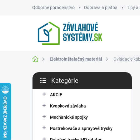
Prejsť
Odborné poradenstvo
Doprava a platba
Tipy a
na
obsah
ZNAČKY
Domov
Elektroinštalačný materiál
Ovládacie káb
B
Kategórie
o
Preskočiť
č
kategórie
n
AKCIE
ý
Kvapková závlaha
p
a
Mechanické spojky
n
Postrekovače a sprayové trysky
e
l
Rotačné trysky MP rotator