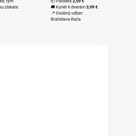
te, tým
📦 Packeta
2,59 €
u získate.
🚚 Kuriér k dverám
3,99 €
📍 Osobný odber:
Bratislava-Rača