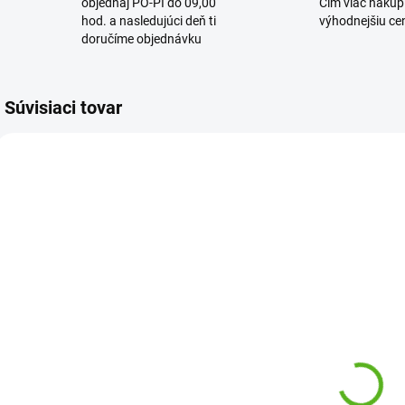
objednaj PO-PI do 09,00
Čím viac nakúpi
hod. a nasledujúci deň ti
výhodnejšiu cen
doručíme objednávku
Súvisiaci tovar
SKLADOM-IHNEĎ K
SKLADOM-IHNEĎ K
ODOSLANIU
ODOSLANIU
Elektromagnetický
Elektromagnetický
ventil Hunter PGV-
ventil Hunter PGV-
101MM-B
100MM-B