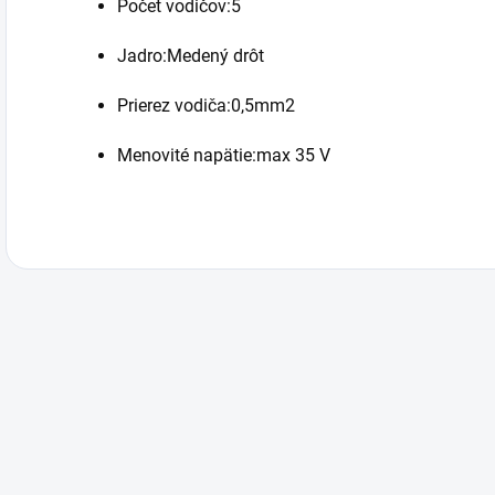
Počet vodičov:5
Jadro:Medený drôt
Prierez vodiča:0,5mm2
Menovité napätie:max 35 V