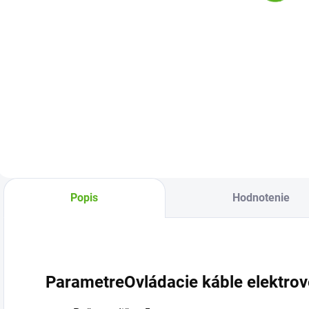
€25,25
€21,99
Do košíka
Do košíka
Elektromagnetický
Elektromagnetický
ventil Hunter PGV-
ventil s 1“
101MM-B s
vonkajším závitom,
vonkajším závitom
bez regulácie
1" s reguláciou
prietoku. Tieto
prietoku pre
univerzálne a
spoľahlivé
robustné ventily
ovládanie
ponúkajú
automatickej
jednoduchú
Popis
Hodnotenie
závlahy v
možnosť
záhradách aj
servisovania.
komerčných
STIAHNITE SI...
systémoch....
ParametreOvládacie káble elektrov