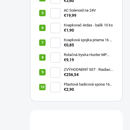
20 mm ČIERNY (balík 20 ks)
€3,60
AC Solenoid na 24V
€19,99
Kvapkovač Ardas - balík 10 ks
€1,90
Kvapková spojka priama 16 x
16 (balík 10 ks)
€0,85
Rotačná tryska Hunter MP
2000 90
€9,19
ZVÝHODNENÝ SET : Riadiaca
jednotka X2 401E + WAND
€256,54
wifi modul
Plastová hadicová spona 16
mm (balík 10 ks)
€2,90
Máte otázku?