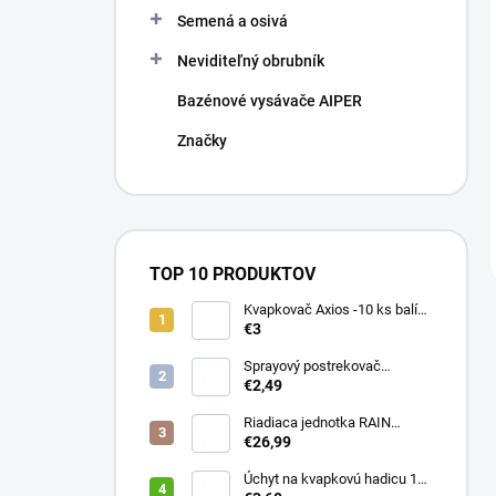
Semená a osivá
Neviditeľný obrubník
Bazénové vysávače AIPER
Značky
TOP 10 PRODUKTOV
Kvapkovač Axios -10 ks balík,
prietok 4 l/h, regulácia tlaku
€3
Sprayový postrekovač
HUNTER Pro Spray 04
€2,49
Riadiaca jednotka RAIN
PRESSURE ZERO
€26,99
Úchyt na kvapkovú hadicu 16-