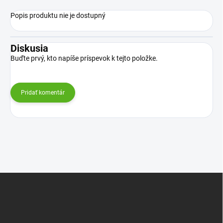
Popis produktu nie je dostupný
Diskusia
Buďte prvý, kto napíše príspevok k tejto položke.
Pridať komentár
Z
á
p
ä
t