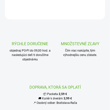
Piedestál pre nerezovú jednotku HCC-800-SS
OPÝTAŤ SA
STRÁŽIŤ
RÝCHLE DORUČENIE
MNOŽSTEVNÉ ZĽAVY
objednaj PO-PI do 09,00 hod. a
Čím viac nakúpite, tým
nasledujúci deň ti doručíme
výhodnejšiu cenu získate.
objednávku
DOPRAVA, KTORÁ SA OPLATÍ
📦 Packeta
2,59 €
🚚 Kuriér k dverám
3,99 €
📍 Osobný odber: Bratislava-Rača