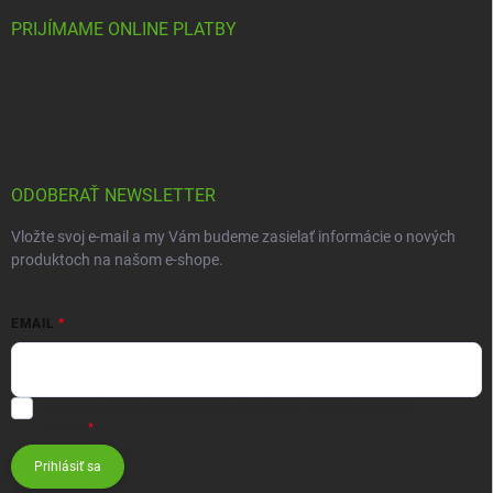
PRIJÍMAME ONLINE PLATBY
ODOBERAŤ NEWSLETTER
Vložte svoj e-mail a my Vám budeme zasielať informácie o nových
produktoch na našom e-shope.
EMAIL
Vložením e-mailu súhlasíte s
podmienkami ochrany osobných
údajov
Prihlásiť sa