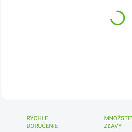
Závi
DETA
RÝCHLE
MNOŽSTE
DORUČENIE
ZĽAVY