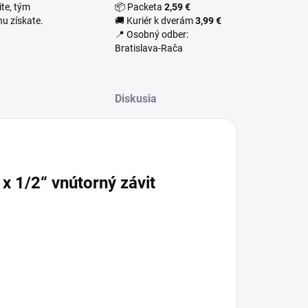
te, tým
📦 Packeta
2,59 €
u získate.
🚚 Kuriér k dverám
3,99 €
📍 Osobný odber:
Bratislava-Rača
Diskusia
x 1/2“ vnútorný závit