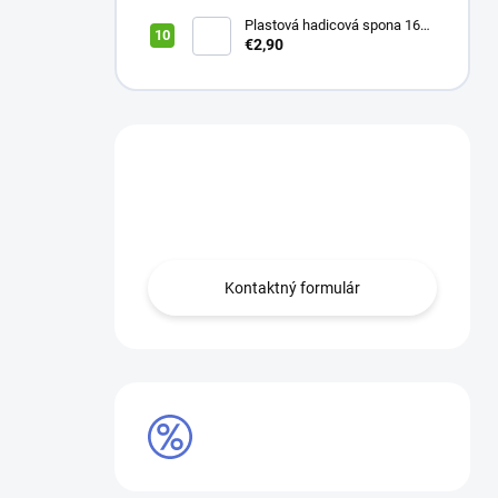
wifi modul
Plastová hadicová spona 16
mm (balík 10 ks)
€2,90
Máte otázku?
Obráťte sa na nás.
Kontaktný formulár
AKCIE