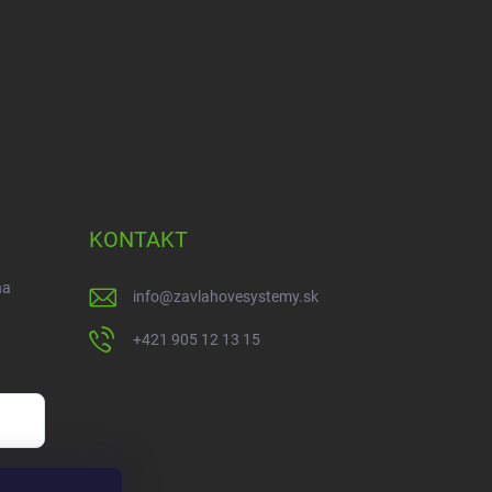
KONTAKT
na
info
@
zavlahovesystemy.sk
+421 905 12 13 15