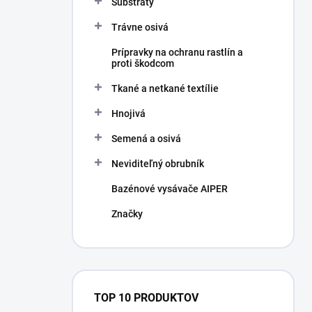
Substráty
Trávne osivá
Prípravky na ochranu rastlín a
proti škodcom
Tkané a netkané textílie
Hnojivá
Semená a osivá
Neviditeľný obrubník
Bazénové vysávače AIPER
Značky
TOP 10 PRODUKTOV