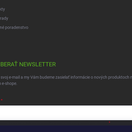
kty
 rady
né poradenstvo
BERAŤ NEWSLETTER
 svoj e-mail a my Vám budeme zasielať informácie o nových produktoch 
 e-shope.
ložením e-mailu súhlasíte s
podmienkami ochrany osobných údajov