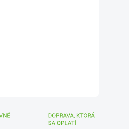
−
+
Pridať do košíka
tová prechodka 3/4“ vonkajší x 1/2“ vnútorný závit
ILNÉ INFORMÁCIE
OPÝTAŤ SA
STRÁŽIŤ
VNÉ
DOPRAVA, KTORÁ
SA OPLATÍ