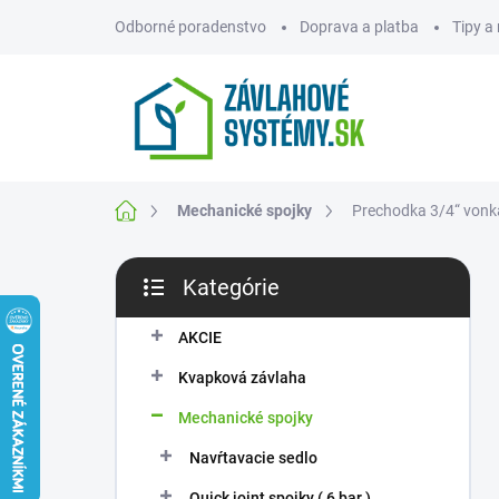
Prejsť
Odborné poradenstvo
Doprava a platba
Tipy a
na
obsah
ZNAČKY
Domov
Mechanické spojky
Prechodka 3/4“ vonka
B
Kategórie
o
Preskočiť
č
kategórie
n
AKCIE
ý
Kvapková závlaha
p
a
Mechanické spojky
n
Navŕtavacie sedlo
e
l
Quick joint spojky ( 6 bar )