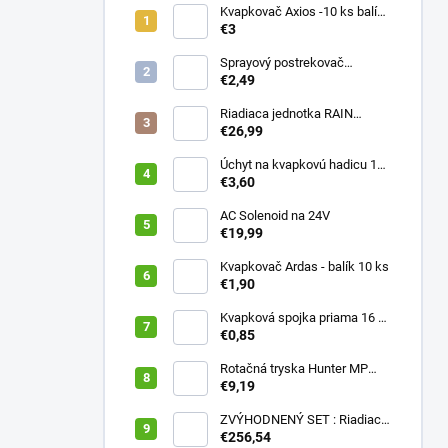
Kvapkovač Axios -10 ks balík,
prietok 4 l/h, regulácia tlaku
€3
Sprayový postrekovač
HUNTER Pro Spray 04
€2,49
Riadiaca jednotka RAIN
PRESSURE ZERO
€26,99
Úchyt na kvapkovú hadicu 16-
20 mm ČIERNY (balík 20 ks)
€3,60
AC Solenoid na 24V
€19,99
Kvapkovač Ardas - balík 10 ks
€1,90
Kvapková spojka priama 16 x
16 (balík 10 ks)
€0,85
Rotačná tryska Hunter MP
2000 90
€9,19
ZVÝHODNENÝ SET : Riadiaca
jednotka X2 401E + WAND
€256,54