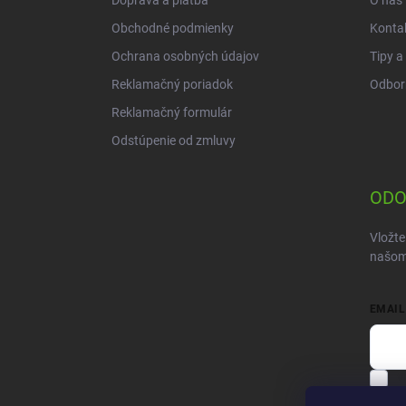
Doprava a platba
O nás
e
Obchodné podmienky
Konta
Ochrana osobných údajov
Tipy a
Reklamačný poriadok
Odbor
Reklamačný formulár
Odstúpenie od zmluvy
ODO
Vložte
našom
EMAIL
V