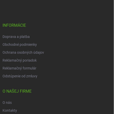
á
p
ä
t
i
INFORMÁCIE
e
Doprava a platba
Obchodné podmienky
Ochrana osobných údajov
Reklamačný poriadok
Reklamačný formulár
Odstúpenie od zmluvy
O NAŠEJ FIRME
O nás
Kontakty