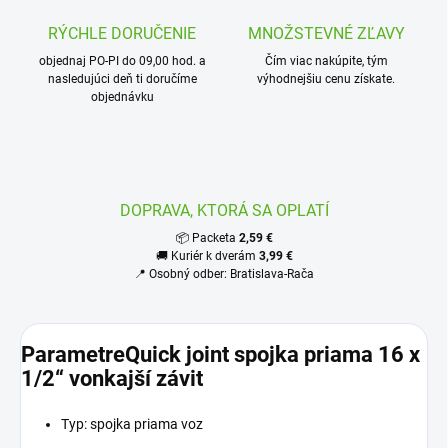
RÝCHLE DORUČENIE
MNOŽSTEVNÉ ZĽAVY
objednaj PO-PI do 09,00 hod. a
Čím viac nakúpite, tým
nasledujúci deň ti doručíme
výhodnejšiu cenu získate.
objednávku
DOPRAVA, KTORÁ SA OPLATÍ
📦 Packeta
2,59 €
🚚 Kuriér k dverám
3,99 €
📍 Osobný odber: Bratislava-Rača
ParametreQuick joint spojka priama 16 x
1/2“ vonkajší závit
Typ: spojka priama voz