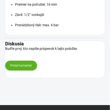
Priemer na potrubie: 16 mm
Závit: 1/2“ vonkajší
Prevádzkový tlak: max. 6 bar
Diskusia
Buďte prvý, kto napíše príspevok k tejto položke.
Pridať komentár
Z