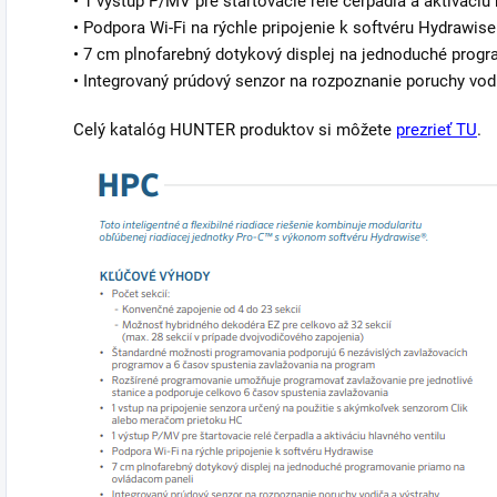
• 1 výstup P/MV pre štartovacie relé čerpadla a aktiváciu
• Podpora Wi-Fi na rýchle pripojenie k softvéru Hydrawise
• 7 cm plnofarebný dotykový displej na jednoduché prog
• Integrovaný prúdový senzor na rozpoznanie poruchy vod
Celý katalóg HUNTER produktov si môžete
prezrieť TU
.