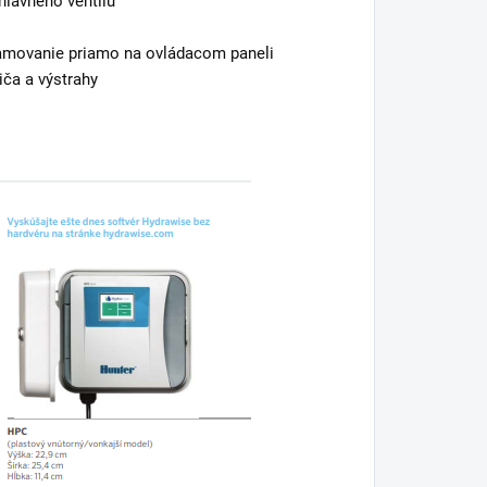
 hlavného ventilu
ramovanie priamo na ovládacom paneli
iča a výstrahy