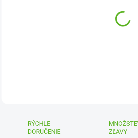
závl
Toto
modu
soft
DETA
RÝCHLE
MNOŽSTE
DORUČENIE
ZĽAVY