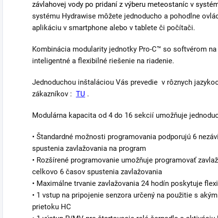
závlahovej vody po pridaní z výberu meteostaníc v syst
systému Hydrawise môžete jednoducho a pohodlne ovláda
aplikáciu v smartphone alebo v tablete či počítači.
Kombinácia modularity jednotky Pro-C™ so softvérom na 
inteligentné a flexibilné riešenie na riadenie.
Jednoduchou inštaláciou Vás prevedie v rôznych jazykoc
zákazníkov :
TU
.
Modulárna kapacita od 4 do 16 sekcií umožňuje jednoduc
• Štandardné možnosti programovania podporujú 6 nezáv
spustenia zavlažovania na program
• Rozšírené programovanie umožňuje programovať zavlažo
celkovo 6 časov spustenia zavlažovania
• Maximálne trvanie zavlažovania 24 hodín poskytuje flex
• 1 vstup na pripojenie senzora určený na použitie s a
prietoku HC