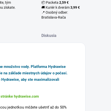
te, tým
📦 Packeta
2,59 €
u získate.
🚚 Kuriér k dverám
3,99 €
📍 Osobný odber:
Bratislava-Rača
Diskusia
vne množstvo vody. Platforma Hydrawise
ie na základe miestnych údajov o počasí.
ru Hydrawise, aby ste
maximalizovali
a stránke hydrawise.com
iacou jednotkou môžete ušetriť až do 50%