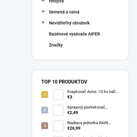
Hnojivá
Semená a osivá
Neviditeľný obrubník
Bazénové vysávače AIPER
Značky
TOP 10 PRODUKTOV
Kvapkovač Axios -10 ks balík,
prietok 4 l/h, regulácia tlaku
€3
Sprayový postrekovač
HUNTER Pro Spray 04
€2,49
Riadiaca jednotka RAIN
PRESSURE ZERO
€26,99