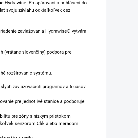
éme Hydrawise.
Po spárovaní a prihlásení do
ť svoju závlahu odkiaľkoľvek cez
riadenie zavlažovania Hydrawise® vytvára
h (vrátane slovenčiny) podpora pre
hé rozširovanie systému.
islých zavlažovacích programov a 6 časov
vanie pre jednotlivé stanice a podporuje
ibilitu pre zóny s nízkym prietokom
kýmkoľvek senzorom Clik alebo meračom