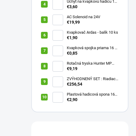
Úchyt na kvapkovú hadicu 16-
20 mm ČIERNY (balík 20 ks)
€3,60
AC Solenoid na 24V
€19,99
Kvapkovač Ardas - balík 10 ks
€1,90
Kvapková spojka priama 16 x
16 (balík 10 ks)
€0,85
Rotačná tryska Hunter MP
2000 90
€9,19
ZVÝHODNENÝ SET : Riadiaca
jednotka X2 401E + WAND
€256,54
wifi modul
Plastová hadicová spona 16
mm (balík 10 ks)
€2,90
Máte otázku?