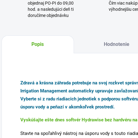
objednaj PO-PI do 09,00
Čím viac nakúpi
hod. a nasledujúci deň ti
výhodnejšiu cen
doručíme objednávku
Popis
Hodnotenie
Zdravá a krásna záhrada potrebuje na svoj rozkvet sprá
Irrigation Management automaticky
upravuje zavlažovan
Vyberte si z radu riadiacich jednotiek s podporou softvé
úsporu vody a peňazí v akomkoľvek prostredí.
Vyskúšajte ešte dnes softvér Hydrawise bez hardvéru n
Stavte na spoľahlivý nástroj na úsporu vody s touto riad