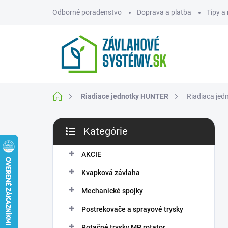
Prejsť
Odborné poradenstvo
Doprava a platba
Tipy a
na
obsah
ZNAČKY
Domov
Riadiace jednotky HUNTER
Riadiaca jed
B
Kategórie
o
Preskočiť
č
kategórie
n
AKCIE
ý
Kvapková závlaha
p
a
Mechanické spojky
n
Postrekovače a sprayové trysky
e
l
Rotačné trysky MP rotator