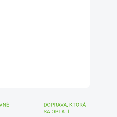
ahovej vody v systéme Hydrawise .
 inteligentné a flexibilné riadiace riešenie kombinuje
laritu obľúbenej riadiacej jednotky Pro-C™ s výkonom
véru Hydrawise®.
ILNÉ INFORMÁCIE
OPÝTAŤ SA
STRÁŽIŤ
VNÉ
DOPRAVA, KTORÁ
SA OPLATÍ