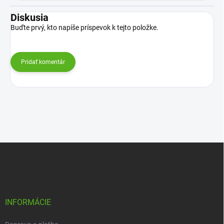
Diskusia
Buďte prvý, kto napíše príspevok k tejto položke.
Pridať komentár
Z
á
p
ä
t
i
INFORMÁCIE
e