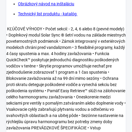
Obrázkový návod na inštaláciu
Technický list produktu - katalóg
KĽÚČOVÉ VÝHODY • Počet sekcií: - 2, 4, 6 alebo 8 (pevné modely)
• Doplnkový modul Solar Sync ® šetrí vodou na základe miestnych
poveternostných podmienok • Zámok integrovaný v exteriérových
modeloch chráni pred vandalizmom • 3 flexibilné programy, každý
4 časy spustenia a max. 4 hodiny zavlažovania • Funkcia
QuickCheck™ poskytuje jednoduchú diagnostiku poškodených
vodičov v teréne • Skrytie programov umožňuje nechať pre
zjednodušenie zobrazovať 1 program a 1 čas spustenia •
Blokovanie zavlažovania až na 99 dní mimo sezóny • Ochrana
proti skratu deteguje poškodené vodiče a vynechá sekciu bez
poškodenia systému • Pamäť Easy Retrieve™ slúži na zálohovanie
celého harmonogramu zavlažovania • Oneskorenie medzi
sekciami pre ventily s pomalým zatváraním alebo doplnenie vody •
Vsakovacie cykly zabraňujú plytvaniu vodou a odtečeniu vo
svahovitých oblastiach a na ubitej pôde • Sezónne nastavenie na
rýchlejšiu úpravu harmonogramu bez potreby zmeny doby
zavlažovania PREVÁDZKOVÉ ŠPECIFIKÁCIE • Vstup