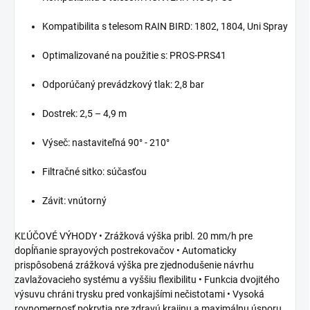
Kompatibilita s telesom RAIN BIRD: 1802, 1804, Uni Spray
Optimalizované na použitie s: PROS-PRS41
Odporúčaný prevádzkový tlak: 2,8 bar
Dostrek: 2,5 – 4,9 m
Výseč: nastaviteľná 90° - 210°
Filtračné sitko: súčasťou
Závit: vnútorný
KĽÚČOVÉ VÝHODY • Zrážková výška pribl. 20 mm/h pre
dopĺňanie sprayových postrekovačov • Automaticky
prispôsobená zrážková výška pre zjednodušenie návrhu
zavlažovacieho systému a vyššiu flexibilitu • Funkcia dvojitého
výsuvu chráni trysku pred vonkajšími nečistotami • Vysoká
rovnomernosť pokrytia pre zdravú krajinu a maximálnu úsporu