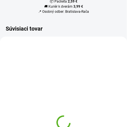
📦 Packeta
2,59 €
🚚 Kuriér k dverám
3,99 €
📍 Osobný odber: Bratislava-Rača
Súvisiaci tovar
SKLADOM-IHNEĎ K ODOSLANIU
Náhradný filter pre MP
1000, MP 2000, MP 815,
MP 800SR 360 (balík
3ks)