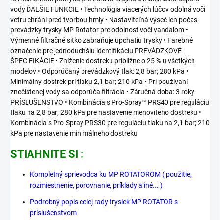
vody ĎALŠIE FUNKCIE • Technológia viacerých lúčov odolná voči
vetru chráni pred tvorbou hmly • Nastaviteľná výseč len počas
prevádzky trysky MP Rotator pre odolnosť voči vandalom •
Výmenné filtračné sitko zabraňuje upchatiu trysky • Farebné
označenie pre jednoduchšiu identifikáciu PREVÁDZKOVÉ
ŠPECIFIKÁCIE • Zníženie dostreku približne o 25 % u všetkých
modelov • Odporúčaný prevádzkový tlak: 2,8 bar; 280 kPa •
Minimálny dostrek pri tlaku 2,1 bar; 210 kPa • Pri používaní
znečistenej vody sa odporúča filtrácia • Záručná doba: 3 roky
PRÍSLUŠENSTVO • Kombinácia s Pro-Spray™ PRS40 pre reguláciu
tlaku na 2,8 bar; 280 kPa pre nastavenie menovitého dostreku •
Kombinácia s Pro-Spray PRS30 pre reguláciu tlaku na 2,1 bar; 210
kPa pre nastavenie minimálneho dostreku
STIAHNITE SI :
Kompletný sprievodca ku MP ROTATOROM ( použitie,
rozmiestnenie, porovnanie, príklady a iné... )
Podrobný popis celej rady trysiek MP ROTATOR s
príslušenstvom