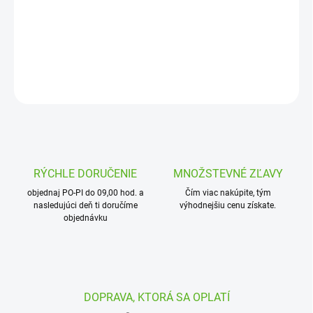
príslušenstvom
Návod na montáž
DETAILNÉ INFORMÁCIE
OPÝTAŤ SA
STRÁŽIŤ
RÝCHLE DORUČENIE
MNOŽSTEVNÉ ZĽAVY
objednaj PO-PI do 09,00 hod. a
Čím viac nakúpite, tým
nasledujúci deň ti doručíme
výhodnejšiu cenu získate.
objednávku
DOPRAVA, KTORÁ SA OPLATÍ