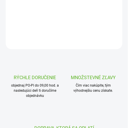
doporučený pracovný tlak 2,0 bar, dostrek R=2,0 m. Pripojenie:
spojka adaptor 7 mm/mikropotrubie 7x4,4 mm/spojka 7x7
mm/potrubie 16-32 mm.
DETAILNÉ INFORMÁCIE
OPÝTAŤ SA
STRÁŽIŤ
RÝCHLE DORUČENIE
MNOŽSTEVNÉ ZĽAVY
objednaj PO-PI do 09,00 hod. a
Čím viac nakúpite, tým
nasledujúci deň ti doručíme
výhodnejšiu cenu získate.
objednávku