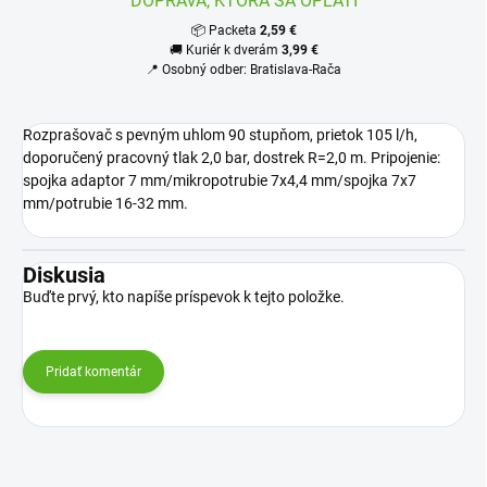
DOPRAVA, KTORÁ SA OPLATÍ
📦 Packeta
2,59 €
🚚 Kuriér k dverám
3,99 €
📍 Osobný odber: Bratislava-Rača
Rozprašovač s pevným uhlom 90 stupňom, prietok 105 l/h,
doporučený pracovný tlak 2,0 bar, dostrek R=2,0 m. Pripojenie:
spojka adaptor 7 mm/mikropotrubie 7x4,4 mm/spojka 7x7
mm/potrubie 16-32 mm.
Diskusia
Buďte prvý, kto napíše príspevok k tejto položke.
Pridať komentár