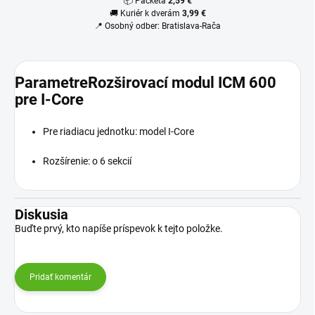
📦 Packeta
2,59 €
🚚 Kuriér k dverám
3,99 €
📍 Osobný odber: Bratislava-Rača
ParametreRozširovací modul ICM 600
pre I-Core
Pre riadiacu jednotku: model I-Core
Rozšírenie: o 6 sekcií
Diskusia
Buďte prvý, kto napíše príspevok k tejto položke.
Pridať komentár