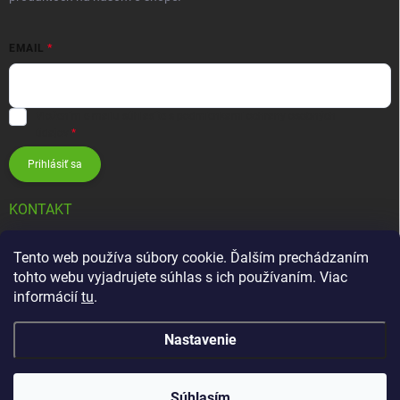
EMAIL
Vložením e-mailu súhlasíte s
podmienkami ochrany osobných
údajov
Prihlásiť sa
KONTAKT
info
@
zavlahovesystemy.sk
Tento web používa súbory cookie. Ďalším prechádzaním
tohto webu vyjadrujete súhlas s ich používaním. Viac
+421 905 12 13 15
informácií
tu
.
Nastavenie
Copyright 2026
Závlahové systémy HUNTER
. Všetky práva vyhradené.
Súhlasím