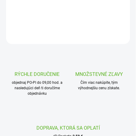
Rozširovací modul o 6 sekcií pre model I-Core
DETAILNÉ INFORMÁCIE
OPÝTAŤ SA
STRÁŽIŤ
RÝCHLE DORUČENIE
MNOŽSTEVNÉ ZĽAVY
objednaj PO-PI do 09,00 hod. a
Čím viac nakúpite, tým
nasledujúci deň ti doručíme
výhodnejšiu cenu získate.
objednávku
DOPRAVA, KTORÁ SA OPLATÍ