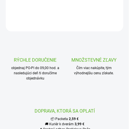
DETAILNÉ INFORMÁCIE
OPÝTAŤ SA
STRÁŽIŤ
RÝCHLE DORUČENIE
MNOŽSTEVNÉ ZĽAVY
objednaj PO-PI do 09,00 hod. a
Čím viac nakúpite, tým
nasledujúci deň ti doručíme
výhodnejšiu cenu získate.
objednávku
DOPRAVA, KTORÁ SA OPLATÍ
📦 Packeta
2,59 €
🚚 Kuriér k dverám
3,99 €