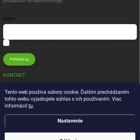
produktoch na našom e-shope.
EMAIL
Vložením e-mailu súhlasíte s
podmienkami ochrany osobných
údajov
Prihlásiť sa
KONTAKT
info
@
zavlahovesystemy.sk
Tento web používa súbory cookie. Ďalším prechádzaním
tohto webu vyjadrujete súhlas s ich používaním. Viac
+421 905 12 13 15
informácií
tu
.
Nastavenie
Copyright 2026
Závlahové systémy HUNTER
. Všetky práva vyhradené.