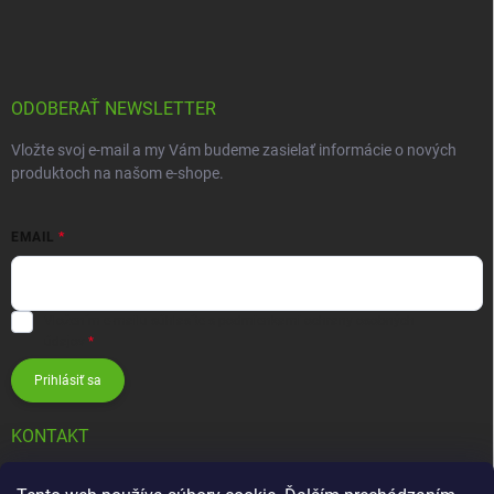
ODOBERAŤ NEWSLETTER
Vložte svoj e-mail a my Vám budeme zasielať informácie o nových
produktoch na našom e-shope.
EMAIL
Vložením e-mailu súhlasíte s
podmienkami ochrany osobných
údajov
Prihlásiť sa
KONTAKT
info
@
zavlahovesystemy.sk