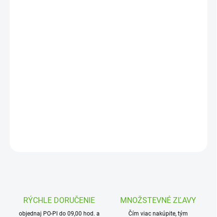
12.8.2026
MOŽNOSTI
DORUČENIA
−
+
Pridať do košíka
Tryska s dostrekom 4,2 – 5,2 m v závislosti od tlaku, uhol výseče
360° Trysky s pevnou výsečou sú navrhnuté na vysoko presné
zavlažovanie plôch rôznych tvarov a veľkostí
DETAILNÉ INFORMÁCIE
OPÝTAŤ SA
STRÁŽIŤ
RÝCHLE DORUČENIE
MNOŽSTEVNÉ ZĽAVY
objednaj PO-PI do 09,00 hod. a
Čím viac nakúpite, tým