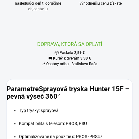
nasledujúci deň ti doručíme
výhodnejšiu cenu získate.
objednávku
DOPRAVA, KTORÁ SA OPLATÍ
📦 Packeta
2,59 €
🚚 Kuriér k dverám
3,99 €
📍 Osobný odber: Bratislava-Rača
ParametreSprayová tryska Hunter 15F –
pevná výseč 360°
Typ trysky: sprayová
Kompatibilita s telesom: PROS, PSU
Optimalizované na použitie s: PROS -PRS47