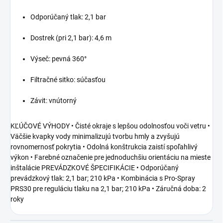
Odporúčaný tlak: 2,1 bar
Dostrek (pri 2,1 bar): 4,6 m
Výseč: pevná 360°
Filtračné sitko: súčasťou
Závit: vnútorný
KĽÚČOVÉ VÝHODY • Čisté okraje s lepšou odolnosťou voči vetru •
Väčšie kvapky vody minimalizujú tvorbu hmly a zvyšujú
rovnomernosť pokrytia • Odolná konštrukcia zaistí spoľahlivý
výkon • Farebné označenie pre jednoduchšiu orientáciu na mieste
inštalácie PREVÁDZKOVÉ ŠPECIFIKÁCIE • Odporúčaný
prevádzkový tlak: 2,1 bar; 210 kPa • Kombinácia s Pro-Spray
PRS30 pre reguláciu tlaku na 2,1 bar; 210 kPa • Záručná doba: 2
roky