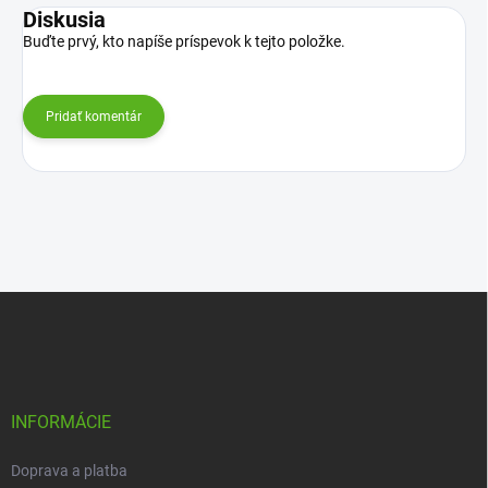
Diskusia
Buďte prvý, kto napíše príspevok k tejto položke.
Pridať komentár
Z
á
p
ä
t
i
INFORMÁCIE
e
Doprava a platba