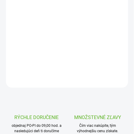
13.8.2026
MOŽNOSTI
DORUČENIA
−
+
Pridať do košíka
Tryska BUBBLER záplavová, pracovný tlak 2,1 baru, prietok 1,9
l/min.
DETAILNÉ INFORMÁCIE
OPÝTAŤ SA
STRÁŽIŤ
RÝCHLE DORUČENIE
MNOŽSTEVNÉ ZĽAVY
objednaj PO-PI do 09,00 hod. a
Čím viac nakúpite, tým
nasledujúci deň ti doručíme
výhodnejšiu cenu získate.