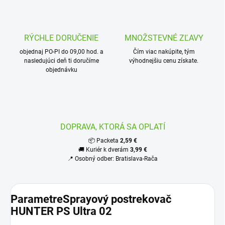
RÝCHLE DORUČENIE
MNOŽSTEVNÉ ZĽAVY
objednaj PO-PI do 09,00 hod. a
Čím viac nakúpite, tým
nasledujúci deň ti doručíme
výhodnejšiu cenu získate.
objednávku
DOPRAVA, KTORÁ SA OPLATÍ
📦 Packeta
2,59 €
🚚 Kuriér k dverám
3,99 €
📍 Osobný odber: Bratislava-Rača
ParametreSprayový postrekovač
HUNTER PS Ultra 02