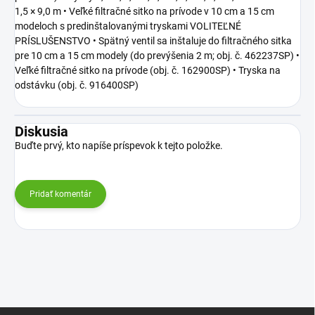
1,5 × 9,0 m • Veľké filtračné sitko na prívode v 10 cm a 15 cm
modeloch s predinštalovanými tryskami VOLITEĽNÉ
PRÍSLUŠENSTVO • Spätný ventil sa inštaluje do filtračného sitka
pre 10 cm a 15 cm modely (do prevýšenia 2 m; obj. č. 462237SP) •
Veľké filtračné sitko na prívode (obj. č. 162900SP) • Tryska na
odstávku (obj. č. 916400SP)
Diskusia
Buďte prvý, kto napíše príspevok k tejto položke.
Pridať komentár
Z