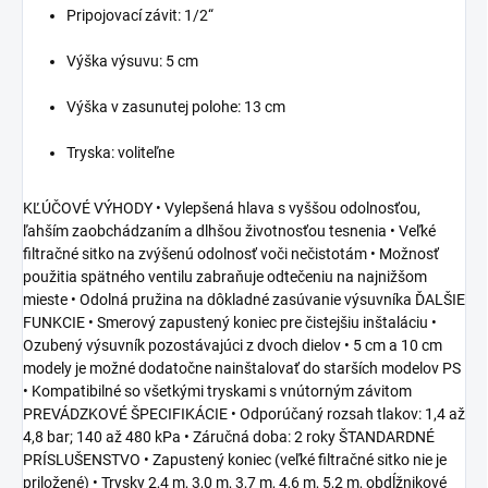
Pripojovací závit: 1/2“
Výška výsuvu: 5 cm
Výška v zasunutej polohe: 13 cm
Tryska: voliteľne
KĽÚČOVÉ VÝHODY • Vylepšená hlava s vyššou odolnosťou,
ľahším zaobchádzaním a dlhšou životnosťou tesnenia • Veľké
filtračné sitko na zvýšenú odolnosť voči nečistotám • Možnosť
použitia spätného ventilu zabraňuje odtečeniu na najnižšom
mieste • Odolná pružina na dôkladné zasúvanie výsuvníka ĎALŠIE
FUNKCIE • Smerový zapustený koniec pre čistejšiu inštaláciu •
Ozubený výsuvník pozostávajúci z dvoch dielov • 5 cm a 10 cm
modely je možné dodatočne nainštalovať do starších modelov PS
• Kompatibilné so všetkými tryskami s vnútorným závitom
PREVÁDZKOVÉ ŠPECIFIKÁCIE • Odporúčaný rozsah tlakov: 1,4 až
4,8 bar; 140 až 480 kPa • Záručná doba: 2 roky ŠTANDARDNÉ
PRÍSLUŠENSTVO • Zapustený koniec (veľké filtračné sitko nie je
priložené) • Trysky 2,4 m, 3,0 m, 3,7 m, 4,6 m, 5,2 m, obdĺžnikové