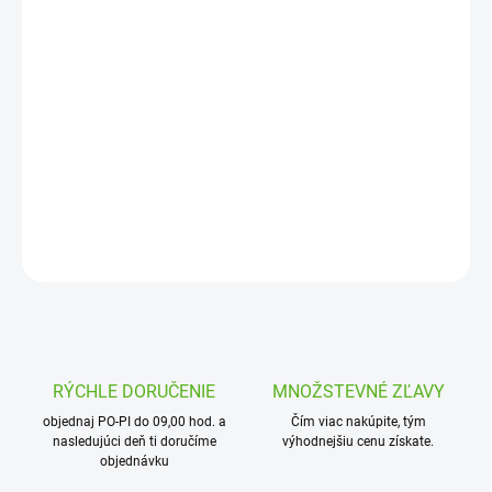
DORUČENIA
−
+
Pridať do košíka
Závitová T-spojka 3/4“ vonkajší x 1“ vnútorný x 3/4“ vonkajší závit
je vhodná pre rozvody vody, vzduchu a ďalšie inštalácie.
DETAILNÉ INFORMÁCIE
OPÝTAŤ SA
STRÁŽIŤ
RÝCHLE DORUČENIE
MNOŽSTEVNÉ ZĽAVY
objednaj PO-PI do 09,00 hod. a
Čím viac nakúpite, tým
nasledujúci deň ti doručíme
výhodnejšiu cenu získate.
objednávku