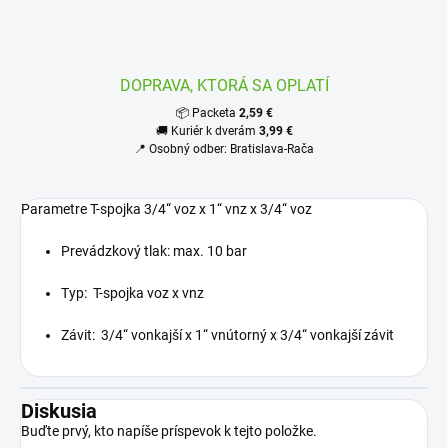
DOPRAVA, KTORÁ SA OPLATÍ
📦 Packeta
2,59 €
🚚 Kuriér k dverám
3,99 €
📍 Osobný odber: Bratislava-Rača
Parametre
T-spojka 3/4“ voz x 1“ vnz x 3/4“ voz
Prevádzkový tlak: max. 10 bar
Typ: T-spojka voz x vnz
Závit: 3/4“ vonkajší x 1“ vnútorný x 3/4“ vonkajší závit
Diskusia
Buďte prvý, kto napíše príspevok k tejto položke.