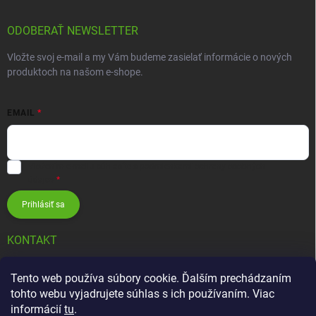
ODOBERAŤ NEWSLETTER
Vložte svoj e-mail a my Vám budeme zasielať informácie o nových
produktoch na našom e-shope.
EMAIL
Vložením e-mailu súhlasíte s
podmienkami ochrany osobných
údajov
Prihlásiť sa
KONTAKT
info
@
zavlahovesystemy.sk
Tento web používa súbory cookie. Ďalším prechádzaním
tohto webu vyjadrujete súhlas s ich používaním. Viac
+421 905 12 13 15
informácií
tu
.