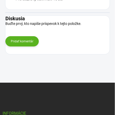
Diskusia
Buďte prvý, kto napíše príspevok k tejto položke.
Pridať komentár
Z
á
p
ä
t
i
INFORMÁCIE