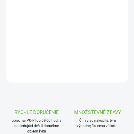
€3,45
Jednotková
OBJEDNANÉ
cena:
MOŽNOSTI
DORUČENIA
Mechanická T-spojka redukovaná 32 x 1“ x 32 s vnútorným
závitom
DETAILNÉ INFORMÁCIE
OPÝTAŤ SA
STRÁŽIŤ
RÝCHLE DORUČENIE
MNOŽSTEVNÉ ZĽAVY
objednaj PO-PI do 09,00 hod. a
Čím viac nakúpite, tým
nasledujúci deň ti doručíme
výhodnejšiu cenu získate.
objednávku