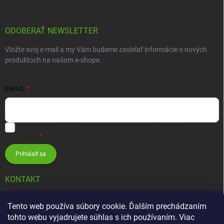
ODOBERAŤ NEWSLETTER
Vložte svoj e-mail a my Vám budeme zasielať informácie o nových
produktoch na našom e-shope.
EMAIL
Vložením e-mailu súhlasíte s
podmienkami ochrany osobných
údajov
Prihlásiť sa
KONTAKT
info
@
zavlahovesystemy.sk
Tento web používa súbory cookie. Ďalším prechádzaním
tohto webu vyjadrujete súhlas s ich používaním. Viac
+421 905 12 13 15