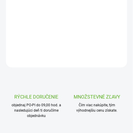
Jednotková
OBJEDNANÉ
cena:
MOŽNOSTI
DORUČENIA
Mechanická T-spojka redukovaná 40 x 25 x 40
DETAILNÉ INFORMÁCIE
OPÝTAŤ SA
STRÁŽIŤ
RÝCHLE DORUČENIE
MNOŽSTEVNÉ ZĽAVY
objednaj PO-PI do 09,00 hod. a
Čím viac nakúpite, tým
nasledujúci deň ti doručíme
výhodnejšiu cenu získate.
objednávku