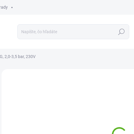
 rady
Hľadať
, 2,0-3,5 bar, 230V
Neohodnotené
Podrobnosti hodnotenia
€9
Jedn
OB
cena
MOŽ
DOR
Tlak
pre 