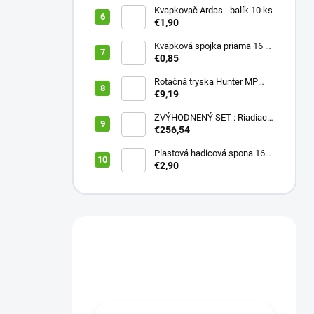
Kvapkovač Ardas - balík 10 ks
€1,90
Kvapková spojka priama 16 x
16 (balík 10 ks)
€0,85
Rotačná tryska Hunter MP
2000 90
€9,19
ZVÝHODNENÝ SET : Riadiaca
jednotka X2 401E + WAND
€256,54
wifi modul
Plastová hadicová spona 16
mm (balík 10 ks)
€2,90
Máte otázku?
Obráťte sa na nás.