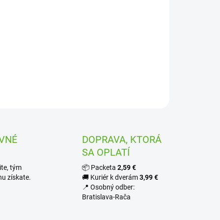
ILNÉ INFORMÁCIE
OPÝTAŤ SA
STRÁŽIŤ
VNÉ
DOPRAVA, KTORÁ
SA OPLATÍ
te, tým
📦 Packeta
2,59 €
u získate.
🚚 Kuriér k dverám
3,99 €
📍 Osobný odber:
Bratislava-Rača