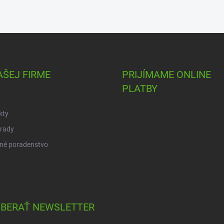
AŠEJ FIRME
PRIJÍMAME ONLINE
PLATBY
kty
 rady
né poradenstvo
BERAŤ NEWSLETTER