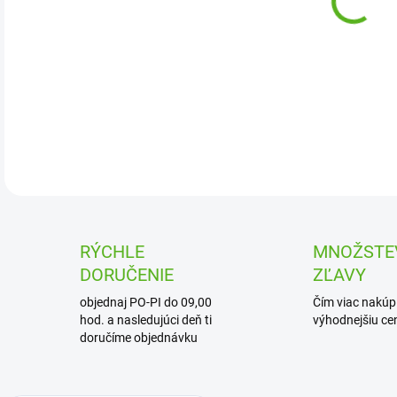
DETA
RÝCHLE
MNOŽSTE
DORUČENIE
ZĽAVY
objednaj PO-PI do 09,00
Čím viac nakúpi
hod. a nasledujúci deň ti
výhodnejšiu cen
doručíme objednávku