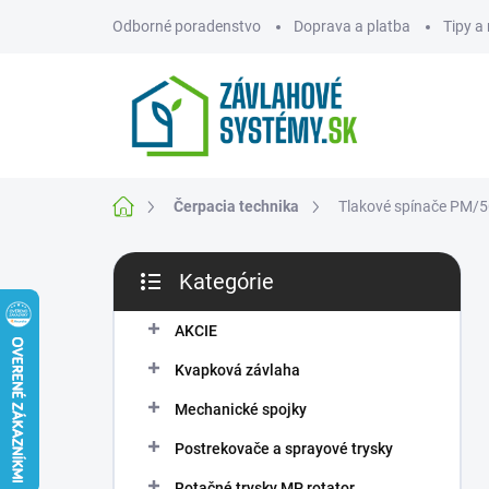
Prejsť
Odborné poradenstvo
Doprava a platba
Tipy a
na
obsah
ZNAČKY
Domov
Čerpacia technika
Tlakové spínače PM/5G
B
Kategórie
o
Preskočiť
č
kategórie
n
AKCIE
ý
Kvapková závlaha
p
a
Mechanické spojky
n
Postrekovače a sprayové trysky
e
l
Rotačné trysky MP rotator