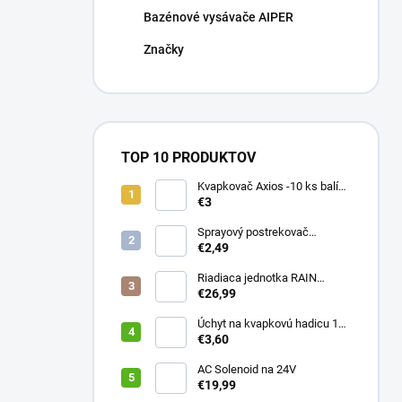
Bazénové vysávače AIPER
Značky
TOP 10 PRODUKTOV
Kvapkovač Axios -10 ks balík,
prietok 4 l/h, regulácia tlaku
€3
Sprayový postrekovač
HUNTER Pro Spray 04
€2,49
Riadiaca jednotka RAIN
PRESSURE ZERO
€26,99
Úchyt na kvapkovú hadicu 16-
20 mm ČIERNY (balík 20 ks)
€3,60
AC Solenoid na 24V
€19,99