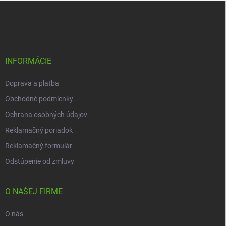
Z
á
p
ä
t
i
INFORMÁCIE
e
Doprava a platba
Obchodné podmienky
Ochrana osobných údajov
Reklamačný poriadok
Reklamačný formulár
Odstúpenie od zmluvy
O NAŠEJ FIRME
O nás