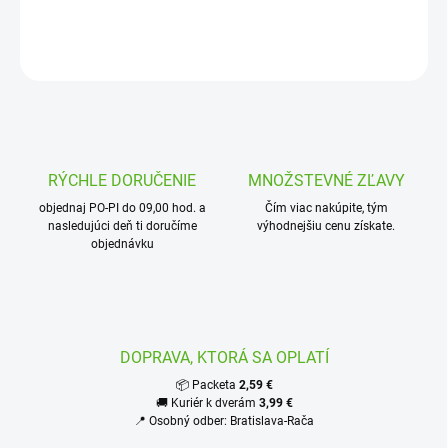
DETAILNÉ INFORMÁCIE
OPÝTAŤ SA
STRÁŽIŤ
RÝCHLE DORUČENIE
MNOŽSTEVNÉ ZĽAVY
objednaj PO-PI do 09,00 hod. a
Čím viac nakúpite, tým
nasledujúci deň ti doručíme
výhodnejšiu cenu získate.
objednávku
DOPRAVA, KTORÁ SA OPLATÍ
📦 Packeta
2,59 €
🚚 Kuriér k dverám
3,99 €
📍 Osobný odber: Bratislava-Rača